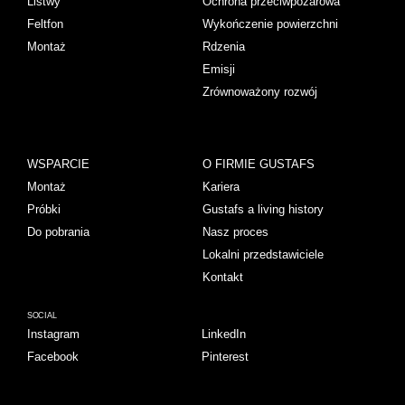
Listwy
Ochrona przeciwpożarowa
Feltfon
Wykończenie powierzchni
Montaż
Rdzenia
Emisji
Zrównoważony rozwój
WSPARCIE
O FIRMIE GUSTAFS
Montaż
Kariera
Próbki
Gustafs a living history
Do pobrania
Nasz proces
Lokalni przedstawiciele
Kontakt
SOCIAL
Instagram
LinkedIn
Facebook
Pinterest