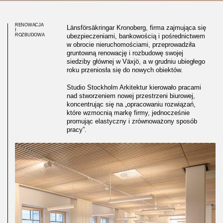
RENOWACJA
Länsförsäkringar Kronoberg, firma zajmująca się
I
ROZBUDOWA
ubezpieczeniami, bankowością i pośrednictwem
w obrocie nieruchomościami, przeprowadziła
gruntowną renowację i rozbudowę swojej
siedziby głównej w Växjö, a w grudniu ubiegłego
roku przeniosła się do nowych obiektów.
Studio Stockholm Arkitektur kierowało pracami
nad stworzeniem nowej przestrzeni biurowej,
koncentrując się na „opracowaniu rozwiązań,
które wzmocnią markę firmy, jednocześnie
promując elastyczny i zrównoważony sposób
pracy”.
Moduły żebrowe w sufitach
biurowych