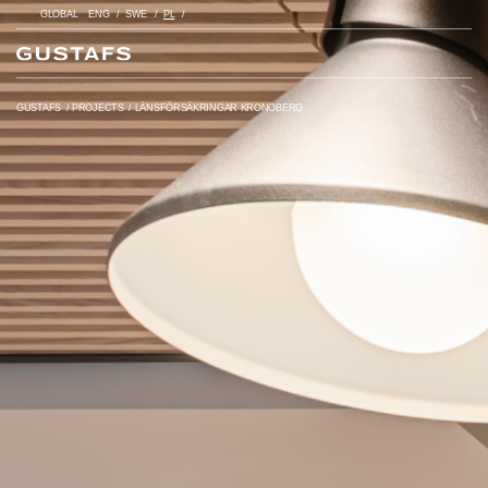
GLOBAL
ENG
SWE
PL
GUSTAFS
/
PROJECTS
/
LÄNSFÖRSÄKRINGAR KRONOBERG