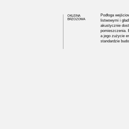
Podłoga wejścio
OKLEINA
BRZOZOWA
listwowymi i gła
akustycznie dos
pomieszczenia. 
a jego zużycie e
standardzie bud