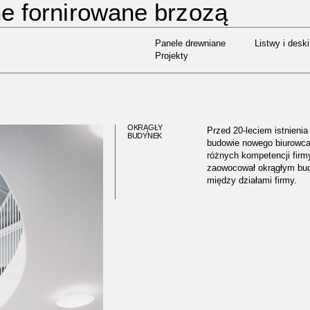
ne fornirowane brzozą
Panele drewniane
Listwy i deski
 DOMU PORTÓW
Projekty
Panele drewniane
Listwy i deski
Projekty
OKRĄGŁY
Przed 20-leciem istnienia
BUDYNEK
budowie nowego biurowca.
różnych kompetencji fir
zaowocował okrągłym bud
między działami firmy.