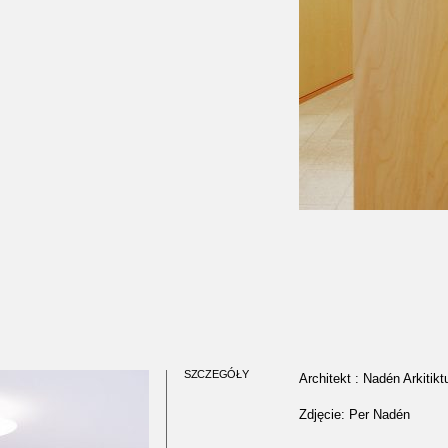
SZCZEGÓŁY
Architekt : Nadén Arkitikt
Zdjęcie: Per Nadén