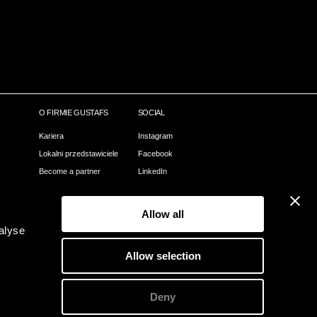
O FIRMIE GUSTAFS
SOCIAL
Kariera
Instagram
Lokalni przedstawiciele
Facebook
Become a partner
LinkedIn
Nasz proces
Pinterest
Webshop
Allow all
Kontact
alyse
O Gustafs
Allow selection
Zielone Gustafs
Deny