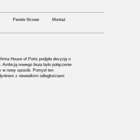
Panele filcowe
Montaż
Panele filcowe
Montaż
 firma House of Ports podjęła decyzję o
 Ambicją nowego biura było połączenie
my w nowy sposób. Pomysł ten
ynkiem z niewielkimi odległościami