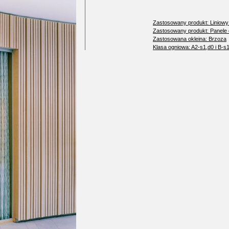
Zastosowany produkt: Liniowy
Zastosowany produkt: Panele
Zastosowana okleina: Brzoza
Klasa ogniowa: A2-s1,d0 i B-s