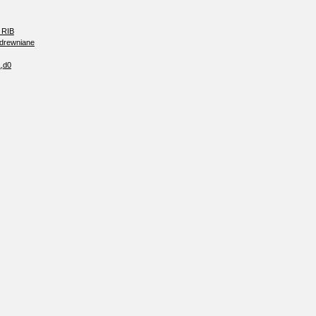
 RIB
 drewniane
1,d0