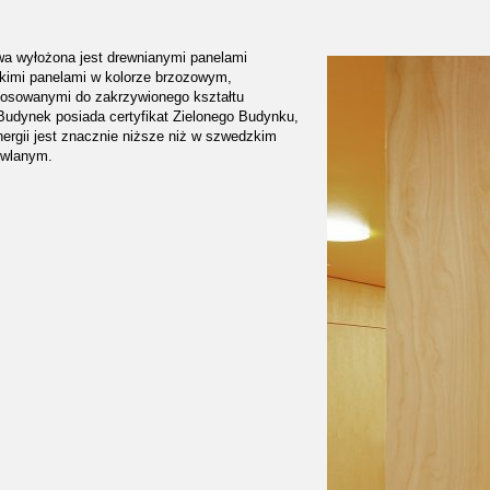
wa wyłożona jest drewnianymi panelami
dkimi panelami w kolorze brzozowym,
tosowanymi do zakrzywionego kształtu
Budynek posiada certyfikat Zielonego Budynku,
nergii jest znacznie niższe niż w szwedzkim
owlanym.