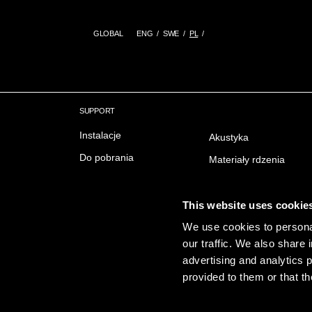
GLOBAL
ENG
SWE
PL
SUPPORT
Instalacje
Akustyka
Do pobrania
Materiały rdzenia
Delivery & Trading conditions
Ochrona przeciwpożar
FAQ Często zadawane
Wykończenie powierzc
This website uses cookie
pytania
Emisji
We use cookies to personal
our traffic. We also share 
Zrownowazony rozwoj
advertising and analytics 
provided to them or that th