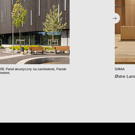
RIB
,
Panel akustyczny na zamówienie
,
Panele
DANIA
rowane
,
Østre Lan