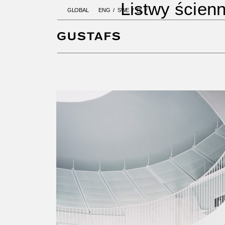
Listwy ścien
GLOBAL
ENG
SWE
PL
GUSTAFS
/
PROJECTS
/
BIURO