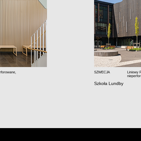
rforowane
,
SZWECJA
Liniowy 
nieperfo
Szkoła Lundby