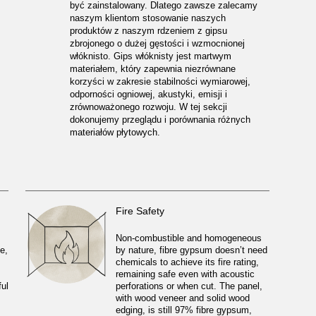
być zainstalowany. Dlatego zawsze zalecamy
naszym klientom stosowanie naszych
produktów z naszym rdzeniem z gipsu
zbrojonego o dużej gęstości i wzmocnionej
włóknisto. Gips włóknisty jest martwym
materiałem, który zapewnia niezrównane
korzyści w zakresie stabilności wymiarowej,
odporności ogniowej, akustyki, emisji i
zrównoważonego rozwoju. W tej sekcji
dokonujemy przeglądu i porównania różnych
materiałów płytowych.
Fire Safety
Non-combustible and homogeneous
e,
by nature, fibre gypsum doesn’t need
chemicals to achieve its fire rating,
remaining safe even with acoustic
ful
perforations or when cut. The panel,
with wood veneer and solid wood
edging, is still 97% fibre gypsum,