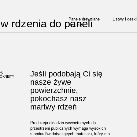
Panele drewniane
Listwy i deski
Projekty
Panele drewniane
Listwy i deski
w rdzenia do paneli
Projekty
Jeśli podobają Ci się
PS
ÓKNISTY
nasze żywe
powierzchnie,
pokochasz nasz
martwy rdzeń
Produkcja okładzin wewnętrznych do
przestrzeni publicznych wymaga wysokich
standardów dotyczących materiału, który ma