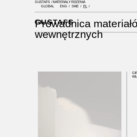
GUSTAFS
/
MATERIAŁY RDZENIA
GLOBAL
ENG
SWE
PL
GUSTAFS
/
MATERIAŁY RDZENIA
Prowadnica materiałó
wewnętrznych
GI
WŁ