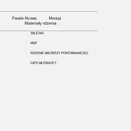
Panele filcowe
Montaż
Panele filcowe
Montaż
Materiały rdzenia
SKLEJKA
MDF
RDZENIE MACIERZY PORÓWNAWCZEJ
GIPS WŁÓKNISTY