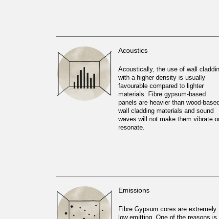
Acoustics
Acoustically, the use of wall claddi
with a higher density is usually
favourable compared to lighter
materials. Fibre gypsum-based
panels are heavier than wood-base
wall cladding materials and sound
waves will not make them vibrate o
resonate.
Emissions
Fibre Gypsum cores are extremely
low emitting. One of the reasons is