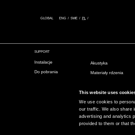
GLOBAL
ENG
SWE
PL
SUPPORT
Instalacje
Akustyka
Do pobrania
Materiały rdzenia
Delivery & Trading conditions
Ochrona przeciwpożar
FAQ Często zadawane
Wykończenie powierzc
This website uses cookie
pytania
Emisji
We use cookies to personal
our traffic. We also share 
Zrownowazony rozwoj
advertising and analytics 
provided to them or that th