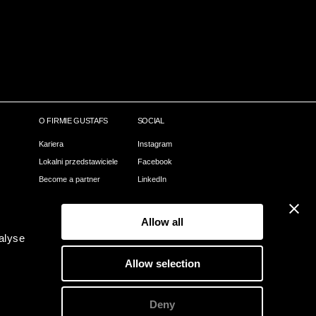
O FIRMIE GUSTAFS
SOCIAL
Kariera
Instagram
Lokalni przedstawiciele
Facebook
Become a partner
LinkedIn
Nasz proces
Pinterest
Webshop
Allow all
Kontact
alyse
O Gustafs
Allow selection
Zielone Gustafs
Deny