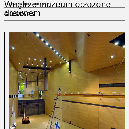
Wnętrze muzeum obłożone
GLOBAL
ENG
SWE
PL
drewnem