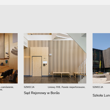
a zamówienie
,
SZWECJA
Liniowy RIB
,
Panele nieperforowane
,
SZWECJA
ne
,
Sąd Rejonowy w Borås
Szkoła Lu