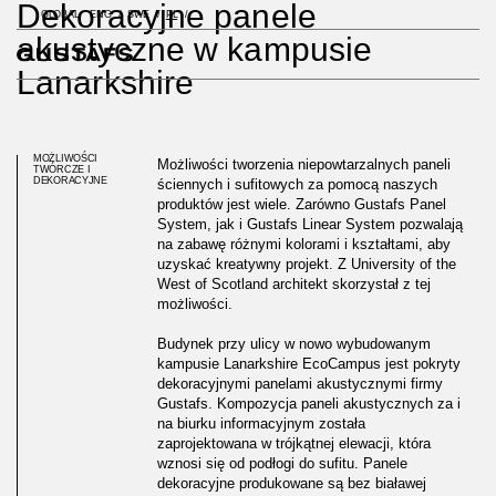
Dekoracyjne panele
GLOBAL
ENG
SWE
PL
akustyczne w kampusie
Lanarkshire
MOŻLIWOŚCI
Możliwości tworzenia niepowtarzalnych paneli
TWÓRCZE I
DEKORACYJNE
ściennych i sufitowych za pomocą naszych
produktów jest wiele. Zarówno Gustafs Panel
System, jak i Gustafs Linear System pozwalają
na zabawę różnymi kolorami i kształtami, aby
uzyskać kreatywny projekt. Z University of the
West of Scotland architekt skorzystał z tej
możliwości.
Budynek przy ulicy w nowo wybudowanym
kampusie Lanarkshire EcoCampus jest pokryty
dekoracyjnymi panelami akustycznymi firmy
Gustafs. Kompozycja paneli akustycznych za i
na biurku informacyjnym została
zaprojektowana w trójkątnej elewacji, która
wznosi się od podłogi do sufitu. Panele
dekoracyjne produkowane są bez białawej