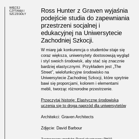
WIĘCEJ
Ross Hunter z Graven wyjaśnia
CZYTANIA I
SZCZEGÓŁY
podejście studia do zapewniania
przestrzeni socjalnej i
edukacyjnej na Uniwersytecie
Zachodniej Szkocji.
W miarę jak konkurencja o studentów staje się
coraz większa, uniwersytety dostosowują wygląd
i styl swoich środowisk, aby stać się znacznie
bardziej elastycznymi. Przykładem jest „The
Street”, wielofunkcyjne środowisko na
Uniwersytecie Zachodniej Szkocji, które sprytnie
bawi się proporcjami, kolorem i elementami
mebli, tworząc różnorodne przestrzenie.
Przeczytaj historię: Elastyczne środowiska
uczenia się to droga naprzód dla uniwersytetów
Architekci: Graven Architects
Zdjęcie: David Barbour
Zastosowany produkt: Panel akustyczny PH10