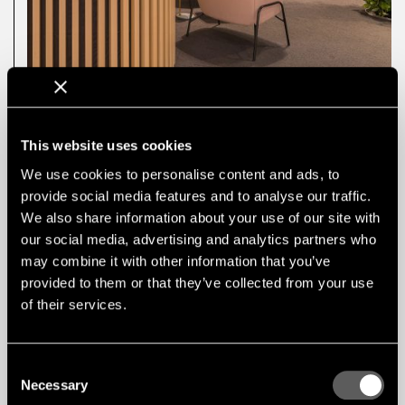
This website uses cookies
We use cookies to personalise content and ads, to
SZCZEGÓŁY
Architekt: PES-Architects
provide social media features and to analyse our traffic.
Instalacja i zdjęcie: Inlook Oy
We also share information about your use of our site with
our social media, advertising and analytics partners who
Zastosowany produkt: Liniowy RIB
Zastosowana okleina: Jesion
may combine it with other information that you’ve
Klasa ogniowa: B-s1,d0
provided to them or that they’ve collected from your use
of their services.
Consent
Necessary
Selection