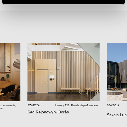
a zamówienie
,
SZWECJA
Liniowy RIB
,
Panele nieperforowane
,
SZWECJA
ne
,
Sąd Rejonowy w Borås
Szkoła Lu