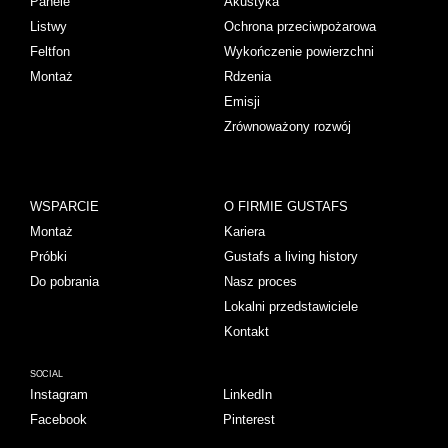
Panele
Akustyka
Listwy
Ochrona przeciwpożarowa
Feltfon
Wykończenie powierzchni
Montaż
Rdzenia
Emisji
Zrównoważony rozwój
WSPARCIE
O FIRMIE GUSTAFS
Montaż
Kariera
Próbki
Gustafs a living history
Do pobrania
Nasz proces
Lokalni przedstawiciele
Kontakt
SOCIAL
Instagram
LinkedIn
Facebook
Pinterest