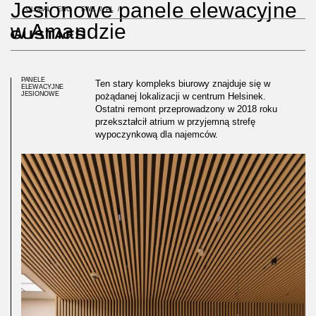
Jesionowe panele elewacyjne
GLOBAL
ENG
SWE
PL
w Amandzie
PANELE
Ten stary kompleks biurowy znajduje się w
ELEWACYJNE
JESIONOWE
pożądanej lokalizacji w centrum Helsinek.
Ostatni remont przeprowadzony w 2018 roku
przekształcił atrium w przyjemną strefę
wypoczynkową dla najemców.