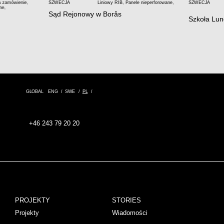
a zamówienie
,
SZWECJA
Liniowy RIB
,
Panele nieperforowane
,
SZWECJA
ne
,
Sąd Rejonowy w Borås
Szkoła Lu
GLOBAL
ENG
SWE
PL
+46 243 79 20 20
PROJEKTY
STORIES
Projekty
Wiadomości