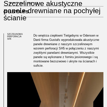
Szczelinowe akustyczne
GLOBAL
ENG
SWE
PL
panele drewniane na pochyłej
ścianie
SZCZELINOWA
Do wnętrza ciepłowni Tietgebyns w Odensen w
PERFORACJA
SH5
Danii firma Gustafs wyprodukowała akustyczne
panele drewniane z naszym szczelinowym
wzorem perforacji SH5 w połączeniu z naszymi
zwykłymi panelami drewnianymi. Wszystkie
panele są wykonane z forniru jesionowego i są
montowane bezszwowo i ukryte na ścianach i
suficie.