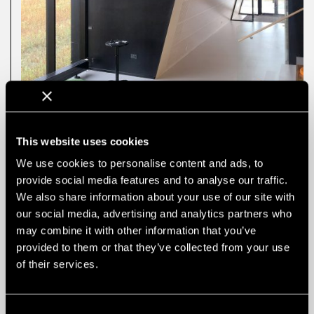
This website uses cookies
SZCZEGÓŁY
Architekt: Archidea
We use cookies to personalise content and ads, to
provide social media features and to analyse our traffic.
Instalacja: S. Guldfeldt Nielsen A/S
We also share information about your use of our site with
Zdjęcie: In-Sign
our social media, advertising and analytics partners who
may combine it with other information that you’ve
Używany produkt: Panel akustyczny na zamówienie
SH5
provided to them or that they’ve collected from your use
Zastosowana okleina: Jesion
of their services.
Klasa ogniowa: A2-s1,d0
Consent