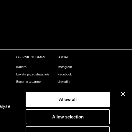
O FIRMIE GUSTAFS
SOCIAL
Kariera
Instagram
Lokalni przedstawiciele
Facebook
Become a partner
LinkedIn
Nasz proces
Pinterest
Webshop
Allow all
Kontact
alyse
O Gustafs
Allow selection
Zielone Gustafs