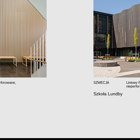
rforowane
,
SZWECJA
Liniowy 
nieperfo
Szkoła Lundby