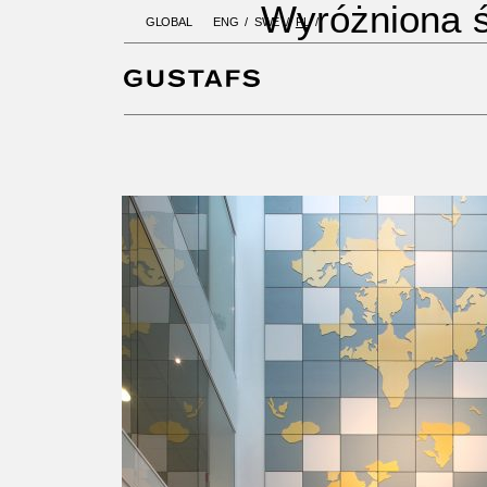
Wyróżniona ś
GLOBAL
ENG
SWE
PL
GUSTAFS
/
PROJECTS
/
BOKBIN