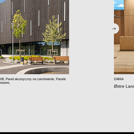
RIB
,
Panel akustyczny na zamówienie
,
Panele
DANIA
rowane
,
Østre Lan