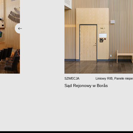
SZWECJA
Liniowy RIB
,
Panele niepe
Sąd Rejonowy w Borås