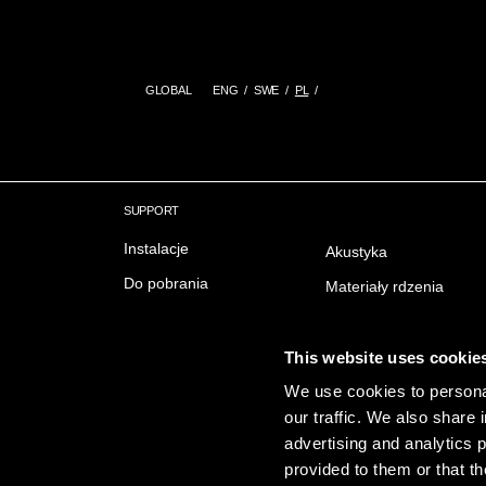
GLOBAL
ENG
SWE
PL
SUPPORT
Instalacje
Akustyka
Do pobrania
Materiały rdzenia
Delivery & Trading conditions
Ochrona przeciwpożar
FAQ Często zadawane
Wykończenie powierzc
This website uses cookie
pytania
Emisji
We use cookies to personal
our traffic. We also share 
Zrownowazony rozwoj
advertising and analytics 
provided to them or that th