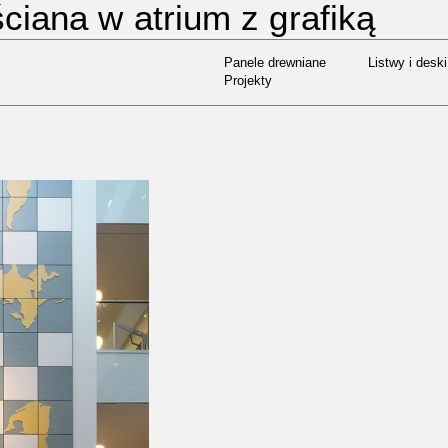
ciana w atrium z grafiką
Panele drewniane
Listwy i deski
DAREN POWIEDZIAŁ:
Projekty
Panele drewniane
Listwy i deski
Projekty