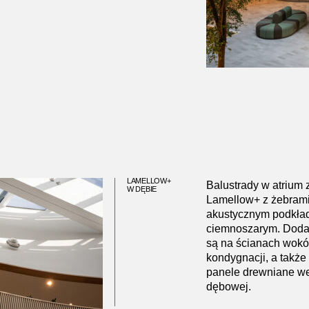
LAMELLOW+
Balustrady w atrium 
W DĘBIE
Lamellow+ z żebrami
akustycznym podkład
ciemnoszarym. Doda
są na ścianach wokó
kondygnacji, a także
panele drewniane we
dębowej.