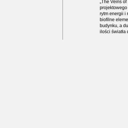
„The Veins of
projektowego Y
rytm energii i
biofilne eleme
budynku, a du
ilości światła