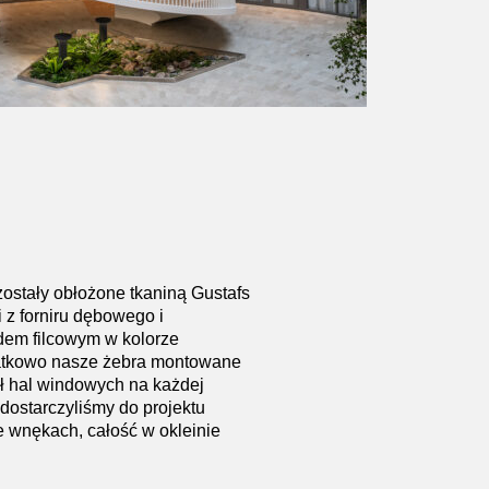
zostały obłożone tkaniną Gustafs
 z forniru dębowego i
em filcowym w kolorze
tkowo nasze żebra montowane
ł hal windowych na każdej
 dostarczyliśmy do projektu
 wnękach, całość w okleinie