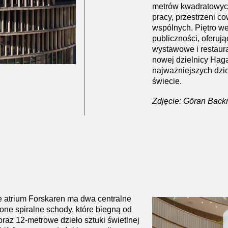
metrów kwadratowych
pracy, przestrzeni c
wspólnych. Piętro we
publiczności, oferuj
wystawowe i restaura
nowej dzielnicy Haga
najważniejszych dzi
świecie.
Zdjęcie: Göran Bac
 atrium Forskaren ma dwa centralne
ione spiralne schody, które biegną od
oraz 12-metrowe dzieło sztuki świetlnej