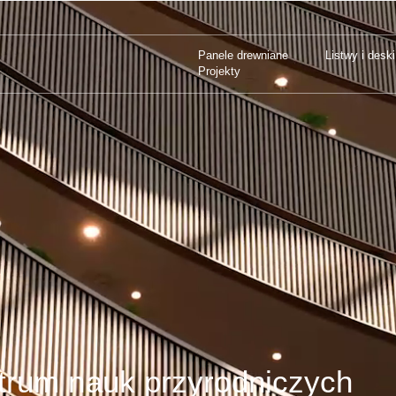
Panele drewniane
Listwy i deski
AREN
Projekty
Panele drewniane
Listwy i deski
Projekty
trum nauk przyrodniczych