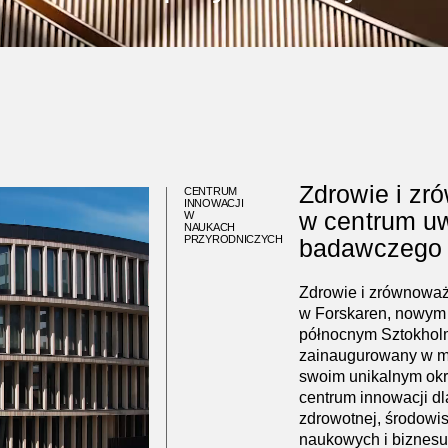
Zdrowie i zr
CENTRUM
INNOWACJI
w centrum u
W
NAUKACH
PRZYRODNICZYCH
badawczego 
Zdrowie i zrównoważ
w Forskaren, nowym 
północnym Sztokholm
zainaugurowany w ma
swoim unikalnym okr
centrum innowacji dl
zdrowotnej, środowi
naukowych i biznesu