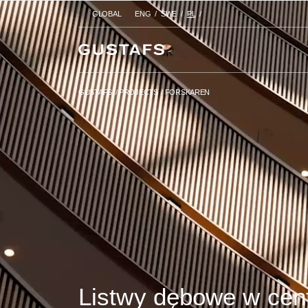
GLOBAL
ENG
SWE
PL
GUSTAFS
/
PROJECTS
/
FORSK
GUSTAFS
/
PROJECTS
/
FORSKAREN
Listwy dębowe w cen