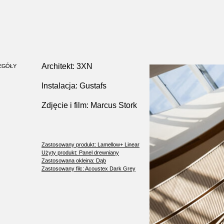
Architekt: 3XN
EGÓŁY
Instalacja: Gustafs
Zdjęcie i film: Marcus Stork
Zastosowany produkt: Lamellow+ Linear
Użyty produkt: Panel drewniany
Zastosowana okleina: Dąb
Zastosowany filc: Acoustex Dark Grey