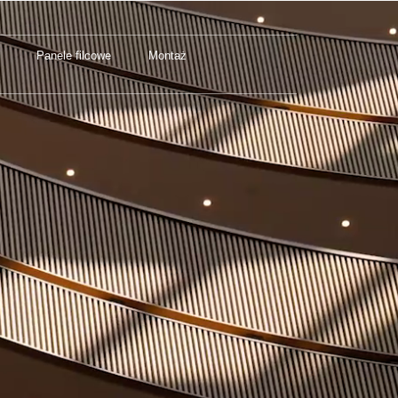
Panele filcowe
Montaż
Panele filcowe
Montaż