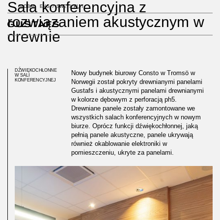
Sala konferencyjna z
GLOBAL
ENG
SWE
PL
rozwiązaniem akustycznym w
drewnie
DŹWIĘKOCHŁONNE
Nowy budynek biurowy Consto w Tromsö w
W SALI
KONFERENCYJNEJ
Norwegii został pokryty drewnianymi panelami
Gustafs i akustycznymi panelami drewnianymi
w kolorze dębowym z perforacją ph5.
Drewniane panele zostały zamontowane we
wszystkich salach konferencyjnych w nowym
biurze. Oprócz funkcji dźwiękochłonnej, jaką
pełnią panele akustyczne, panele ukrywają
również okablowanie elektroniki w
pomieszczeniu, ukryte za panelami.