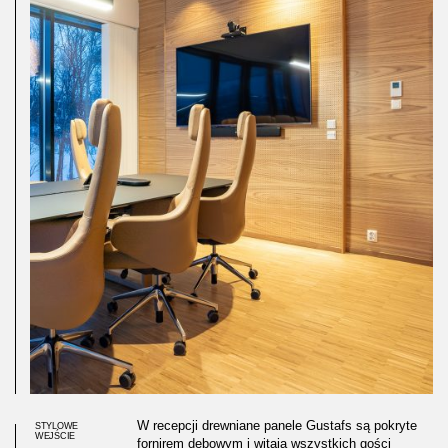
W recepcji drewniane panele Gustafs są pokryte
STYLOWE
WEJŚCIE
fornirem dębowym i witają wszystkich gości