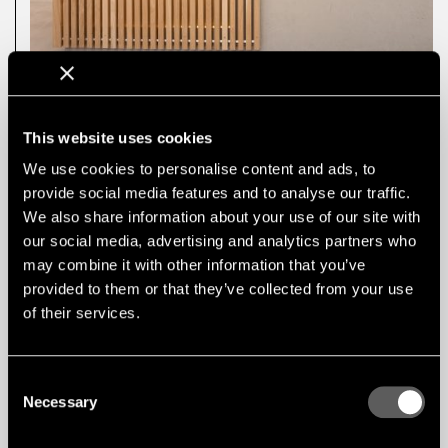
SZCZEGÓŁY
Instalacja: Consto
This website uses cookies
We use cookies to personalise content and ads, to
Zdjęcie: Sigve Nederdal
provide social media features and to analyse our traffic.
Zastosowany produkt: Panel akustyczny PH5
We also share information about your use of our site with
Zastosowany produkt: Panele drewniane
Zastosowana okleina: Dąb
our social media, advertising and analytics partners who
Klasa ogniowa: A2-s1,d0
may combine it with other information that you’ve
provided to them or that they’ve collected from your use
of their services.
Consent
Necessary
Selection