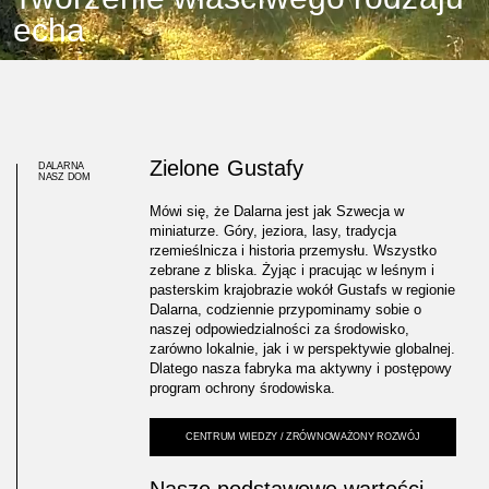
echa
Zielone Gustafy
DALARNA
NASZ DOM
Mówi się, że Dalarna jest jak Szwecja w
miniaturze. Góry, jeziora, lasy, tradycja
rzemieślnicza i historia przemysłu. Wszystko
zebrane z bliska. Żyjąc i pracując w leśnym i
pasterskim krajobrazie wokół Gustafs w regionie
Dalarna, codziennie przypominamy sobie o
naszej odpowiedzialności za środowisko,
zarówno lokalnie, jak i w perspektywie globalnej.
Dlatego nasza fabryka ma aktywny i postępowy
program ochrony środowiska.
CENTRUM WIEDZY / ZRÓWNOWAŻONY ROZWÓJ