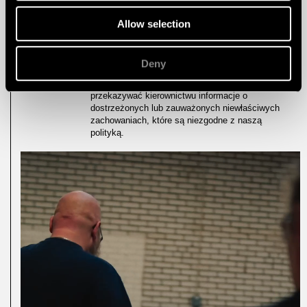
człowieka są częścią naszego codziennego
programu, a także punktem odniesienia przy
Allow selection
wyborze nowych dostawców.
W naszej firmie kultura sygnalizowania
Deny
nieprawidłowości jest ważną funkcją. Dzięki niej
wszyscy pracownicy mogą bezpośrednio
przekazywać kierownictwu informacje o
dostrzeżonych lub zauważonych niewłaściwych
zachowaniach, które są niezgodne z naszą
polityką.