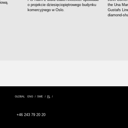
iową.
o projekcie dziesięciopiętrowego budynku
the Una Mars
komercyjnego w Oslo.
Gustafs Line
diamond-sha
GLOBAL
ENG
SWE
PL
+46 243 79 20 20