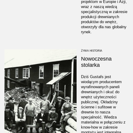
projektom w Europie i Azji,
wraz z naszą wiedzą
specjalistyczną w zakresie
produkcji drewnianych
produktów do wnętrz,
otworzyły dla nas globalny
rynek.
ŻYWA HISTORIA
Nowoczesna
stolarka
Dziś Gustafs jest
wiodącym producentem
wyrafinowanych paneli
drewnianych i okuć do
wnętrz użyteczności
publicznej. Okładziny
ścienne i sufitowe w
drewnie to nasza
specjalność. Wiedza
materialna w połączeniu z
know-how w zakresie
montażu jest integralną