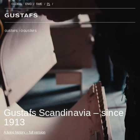
GLOBAL
ENG
SWE
PL
GUSTAFS
/
O GUSTAFS
Gustafs Scandinavia – since
1913
A living history – full version