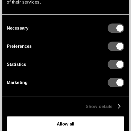
of their services.
O
Odpowiedzialność społeczna
Consent
Firma Gustafs ma długą historię w zakresie
Necessary
Selection
zrównoważonego rozwoju i standardów
etycznych.
Podążamy za architektami na całym świecie, a
Preferences
obecnie nasza działalność obejmuje większość
regionów świata. Rozwijając naszą
międzynarodową działalność, zdaliśmy sobie
Statistics
sprawę z wagi doceniania różnych środowisk.
Pracując w środowisku wielokulturowym, nigdy
Marketing
nie dostosujemy się do jednego problemu –
korupcji, jednego z największych skarbów
światowej gospodarki. My i nasi partnerzy
biznesowi promujemy etyczny biznes w każdych
okolicznościach.
Show details
Gustafs aktywnie działa na rzecz
zrównoważonego rozwoju społecznego. Unikanie
Allow all
wszelkich form dyskryminacji i stymulowanie
dobrej emancypacji, uczciwego handlu i praw