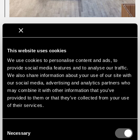
SZCZEGÓŁY
Architekci: Christensen & Co & Rørbæk Møller
Instalacja: In-Sign AS
This website uses cookies
Zdjęcie: Adam Mørk
We use cookies to personalise content and ads, to
Zastosowany produkt: Liniowy RIB
Zastosowana okleina: Dąb
provide social media features and to analyse our traffic.
We also share information about your use of our site with
our social media, advertising and analytics partners who
may combine it with other information that you’ve
provided to them or that they’ve collected from your use
of their services.
Consent
Necessary
Selection