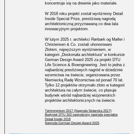
koncentruje się na drewnie jako materiale.
W 2018 roku projekt został wyróżniony Detail
Inside Special Prize, prestiżową nagrodą
architektoniczną przyznawaną co dwa lata
innowacyjnym projektom.
W lutym 2025 r. architekci Rørbæk og Møller i
Christensen & Co. zostali uhonorowani
Złotem, najwyższym wyróżnieniem, w
kategorii „Doskonała architektura” w konkursie
German Design Award 2025 za projekt DTU
Life Science & Bioengineering. Jest to jedna z
najbardziej prestiżowych nagród w dziedzinie
wzornictwa na świecie, organizowana przez
Niemiecką Radę Wzornictwa od ponad 70 lat.
Tylko 12 projektów otrzymało złoto w kategorii
architektura na całym świecie, co plasuje
budynek wśród najbardziej wizjonerskich
projektów architektonicznych na świecie.
Tømrerprisen 2017 (Nagroda Stolarska 2017)
Budynek DTU 202 nagrodzony nagrodą specjalną
Detail Inside 2018
Nagroda German Design Award 2025