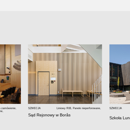
a zamówienie
,
SZWECJA
Liniowy RIB
,
Panele nieperforowane
,
SZWECJA
ne
,
Sąd Rejonowy w Borås
Szkoła Lu