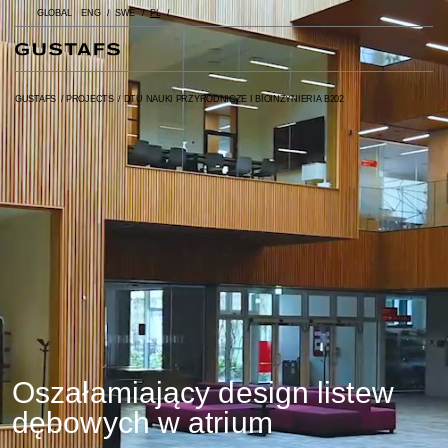
GLOBAL
ENG
SWE
PL
GUSTAFS
/
PROJECTS
/
DTU NAUKI PRZYRODNICZE I BIOINŻYNIERIA B202
Oszałamiający design listew
dębowych w atrium