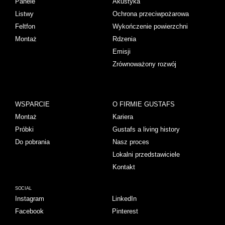
Panele
Akustyka
Listwy
Ochrona przeciwpożarowa
Feltfon
Wykończenie powierzchni
Montaż
Rdzenia
Emisji
Zrównoważony rozwój
WSPARCIE
O FIRMIE GUSTAFS
Montaż
Kariera
Próbki
Gustafs a living history
Do pobrania
Nasz proces
Lokalni przedstawiciele
Kontakt
SOCIAL
Instagram
LinkedIn
Facebook
Pinterest