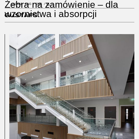
Żebra na zamówienie – dla
GLOBAL
ENG
SWE
PL
wzornictwa i absorpcji