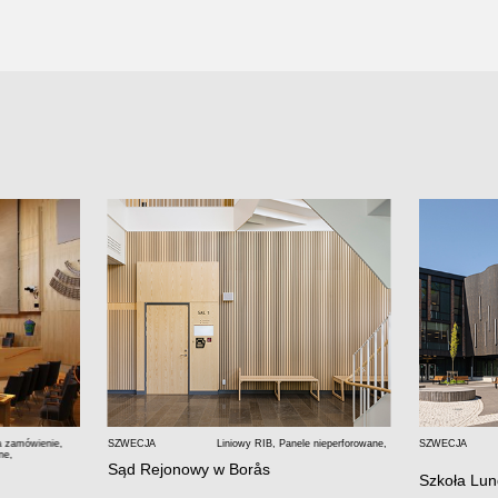
a zamówienie
,
SZWECJA
Liniowy RIB
,
Panele nieperforowane
,
SZWECJA
ne
,
Sąd Rejonowy w Borås
Szkoła Lu