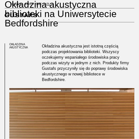
Okładzina akustyczna
GLOBAL
ENG
SWE
PL
biblioteki na Uniwersytecie
Bedfordshire
OKŁADZINA
Okładzina akustyczna jest istotną częścią
AKUSTYCZNA
podczas projektowania biblioteki. Wszyscy
oczekujemy wspaniałego środowiska pracy
podczas wizyty w jednym z nich. Produkty firmy
Gustafs przyczyniły się do poprawy środowiska
akustycznego w nowej bibliotece w
Bedfordshire.