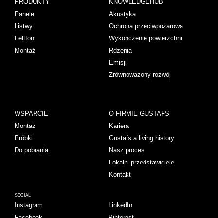
PRODUKTY
KNOWLEDGEHUB
Panele
Akustyka
Listwy
Ochrona przeciwpożarowa
Feltfon
Wykończenie powierzchni
Montaż
Rdzenia
Emisji
Zrównoważony rozwój
WSPARCIE
O FIRMIE GUSTAFS
Montaż
Kariera
Próbki
Gustafs a living history
Do pobrania
Nasz proces
Lokalni przedstawiciele
Kontakt
SOCIAL
Instagram
LinkedIn
Facebook
Pinterest