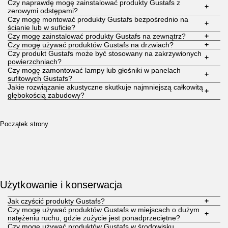
Czy naprawdę mogę zainstalować produkty Gustafs z
+
zerowymi odstępami?
Czy mogę montować produkty Gustafs bezpośrednio na
+
ścianie lub w suficie?
Czy mogę zainstalować produkty Gustafs na zewnątrz?
+
Czy mogę używać produktów Gustafs na drzwiach?
+
Czy produkt Gustafs może być stosowany na zakrzywionych
+
powierzchniach?
Czy mogę zamontować lampy lub głośniki w panelach
+
sufitowych Gustafs?
Jakie rozwiązanie akustyczne skutkuje najmniejszą całkowitą
+
głębokością zabudowy?
Początek strony
Użytkowanie i konserwacja
Jak czyścić produkty Gustafs?
+
Czy mogę używać produktów Gustafs w miejscach o dużym
+
natężeniu ruchu, gdzie zużycie jest ponadprzeciętne?
Czy mogę używać produktów Gustafs w środowisku