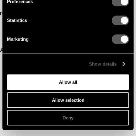
Preferences
Początek strony
Statistics
Marketing
Akustyka
Których z Waszych rozwiązań potrzebuję, aby poprawić
+
Show details
akustykę mojego pomieszczenia?
Czy bardzo małe otwory Gustafs Nano pozostaną otwarte z
+
czasem?
Czy obróbka powierzchni zamyka otwory Gustafs Nano?
+
Allow all
W jaki sposób Gustafs Nano może mieć taką samą
+
absorpcję dźwięku jak perforacja z dużymi otworami?
Dlaczego potrzebuję izolacji za rozwiązaniami akustycznymi
+
Allow selection
Gustafs?
Jaka jest różnica między izolacją a pustką powietrzną?
+
Czy głębokość żeber wpływa na pochłanianie dźwięku?
+
Czy powierzchnia i obróbka powierzchni mają wpływ na
Deny
+
właściwości akustyczne?