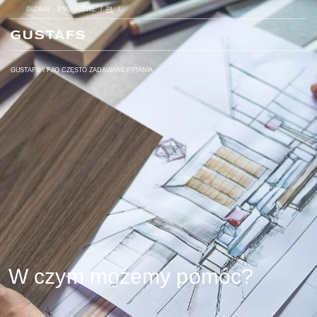
GLOBAL
ENG
SWE
PL
GUSTAFS
/
FAQ CZĘSTO ZADAWANE PYTANIA
W czym możemy pomóc?