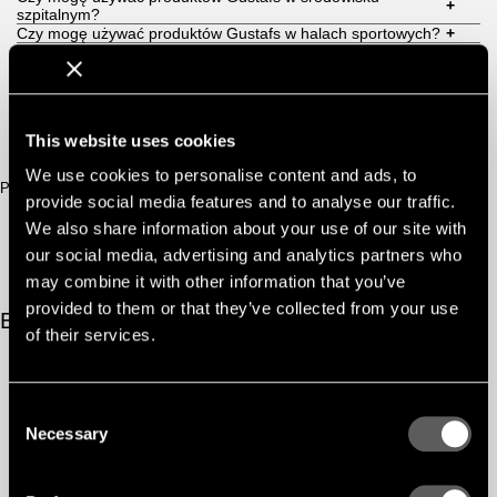
+
szpitalnym?
Czy mogę używać produktów Gustafs w halach sportowych?
+
Czy mogę używać produktów Gustafs w salach
+
koncertowych?
Przenosimy się do nowej siedziby, czy mogę zabrać ze sobą
+
produkty Gustafs?
Czy rozwiązanie Gustafs może oszczędzać energię?
+
This website uses cookies
We use cookies to personalise content and ads, to
Początek strony
provide social media features and to analyse our traffic.
We also share information about your use of our site with
our social media, advertising and analytics partners who
may combine it with other information that you’ve
provided to them or that they’ve collected from your use
Bezpieczeństwo przeciwpożarowe
of their services.
Czy rodzaj powierzchni ma wpływ na klasyfikację ogniową?
+
Czy obróbka powierzchni ma wpływ na klasyfikację ogniową?
+
Czy panele perforowane Gustafs są zgodne z klasyfikacjami
+
Consent
bezpieczeństwa przeciwpożarowego?
A co z odstępami między żebrami liniowymi z punktu
Necessary
Selection
+
widzenia bezpieczeństwa przeciwpożarowego?
Dlaczego warto wybrać panele Gustafs klasy A2-s1,d0 i
+
żebra liniowe Gustafs klasy B-s1,d0?