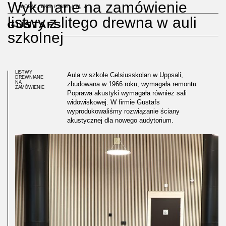
Wykonane na zamówienie
GLOBAL
ENG
SWE
PL
listwy z litego drewna w auli
szkolnej
LISTWY
Aula w szkole Celsiusskolan w Uppsali,
DREWNIANE
NA
zbudowana w 1966 roku, wymagała remontu.
ZAMÓWIENIE
Poprawa akustyki wymagała również sali
widowiskowej. W firmie Gustafs
wyprodukowaliśmy rozwiązanie ściany
akustycznej dla nowego audytorium.