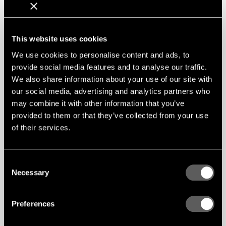
SZCZEGÓŁY
Zdjęcie: Ulrika Lundholm Ericsson
This website uses cookies
Używany produkt: Ściana modułu liniowego
We use cookies to personalise content and ads, to
Powierzchnia: Biały pigmentowany popiół stały
Klasa ogniowa: B-s1,d0
provide social media features and to analyse our traffic.
We also share information about your use of our site with
our social media, advertising and analytics partners who
may combine it with other information that you’ve
provided to them or that they’ve collected from your use
of their services.
Consent
Necessary
Selection
Preferences