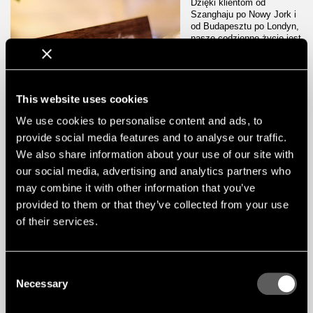
Dzięki klientom od
Szanghaju po Nowy Jork i
od Budapesztu po Londyn,
nasze codzienne życie jest
wypełnione
wielokulturowymi
kontaktami. Wraz z
rozwojem na całym świecie
zrozumieliśmy również, jak
This website uses cookies
ważne jest docenianie
We use cookies to personalise content and ads, to
różnych środowisk ludzi.
provide social media features and to analyse our traffic.
We also share information about your use of our site with
our social media, advertising and analytics partners who
may combine it with other information that you’ve
provided to them or that they’ve collected from your use
of their services.
DALARNA
Dalarna zielone
serce Szwecji
Consent
Necessary
Selection
Nieustannie pracujemy nad
zmniejszeniem wpływu
naszego i naszych