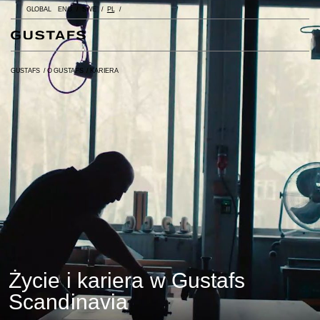
GLOBAL
ENG
SWE
PL
GUSTAFS
/
O GUSTAFS
/
KARIERA
Życie i kariera w Gustafs
Scandinavia