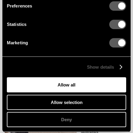
klientów na środowisko, to
Preferences
dla nas naturalne.
Gröna Gustafs
Statistics
Marketing
Show details
Allow all
ODPOWIEDZIALNOŚĆ
Allow selection
Odpowiedzialna
kreatywność
Deny
Dzisiejsze nowoczesne
procesy budowlane
wymagają