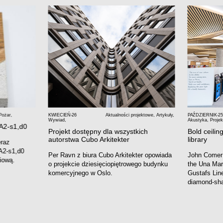
Pożar
,
KWIECIEŃ-26
Aktualności projektowe
,
Artykuły
,
PAŹDZIERNIK-25
Wywiad
,
Akustyka
,
Projek
 A2-s1,d0
Projekt dostępny dla wszystkich
Bold ceiling
autorstwa Cubo Arkitekter
library
eraz
A2-s1,d0
Per Ravn z biura Cubo Arkitekter opowiada
John Comer
iową.
o projekcie dziesięciopiętrowego budynku
the Una Mars
komercyjnego w Oslo.
Gustafs Line
diamond-sha