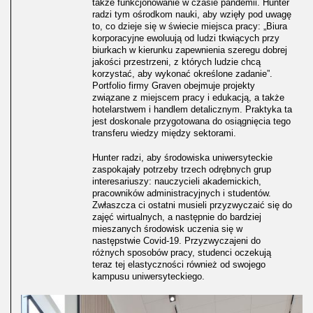
także funkcjonowanie w czasie pandemii. Hunter
radzi tym ośrodkom nauki, aby wzięły pod uwagę
to, co dzieje się w świecie miejsca pracy: „Biura
korporacyjne ewoluują od ludzi tkwiących przy
biurkach w kierunku zapewnienia szeregu dobrej
jakości przestrzeni, z których ludzie chcą
korzystać, aby wykonać określone zadanie”.
Portfolio firmy Graven obejmuje projekty
związane z miejscem pracy i edukacją, a także
hotelarstwem i handlem detalicznym. Praktyka ta
jest doskonale przygotowana do osiągnięcia tego
transferu wiedzy między sektorami.
Hunter radzi, aby środowiska uniwersyteckie
zaspokajały potrzeby trzech odrębnych grup
interesariuszy: nauczycieli akademickich,
pracowników administracyjnych i studentów.
Zwłaszcza ci ostatni musieli przyzwyczaić się do
zajęć wirtualnych, a następnie do bardziej
mieszanych środowisk uczenia się w
następstwie Covid-19. Przyzwyczajeni do
różnych sposobów pracy, studenci oczekują
teraz tej elastyczności również od swojego
kampusu uniwersyteckiego.