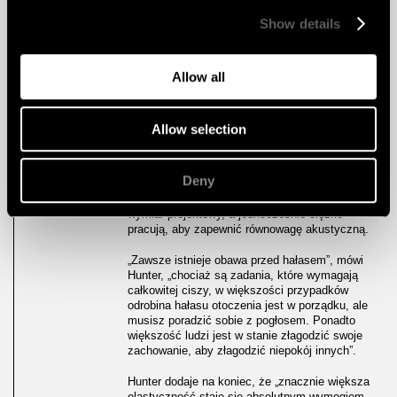
Show details
PANELE
Po powrocie na UWS dekoracyjne, akustyczne
DEKORACYJNE,
AKUSTYCZNE
panele Gustafsa odegrały swoją rolę w
Allow all
stworzeniu atrakcyjnej i płynnej przestrzeni
zarówno do spotkań towarzyskich, jak i nauki.
Kompozycja paneli za i na biurku
informacyjnym została zaprojektowana w
Allow selection
trójkątnej elewacji od podłogi do sufitu i jest
zrealizowana w pięknej pastelowej zieleni.
Drewniane panele akustyczne zostały również
Deny
zainstalowane w różnych częściach projektu:
żebra z forniru brzozowego nadają dodatkowy
wymiar projektowy, a jednocześnie ciężko
pracują, aby zapewnić równowagę akustyczną.
„Zawsze istnieje obawa przed hałasem”, mówi
Hunter, „chociaż są zadania, które wymagają
całkowitej ciszy, w większości przypadków
odrobina hałasu otoczenia jest w porządku, ale
musisz poradzić sobie z pogłosem. Ponadto
większość ludzi jest w stanie złagodzić swoje
zachowanie, aby złagodzić niepokój innych”.
Hunter dodaje na koniec, że „znacznie większa
elastyczność staje się absolutnym wymogiem