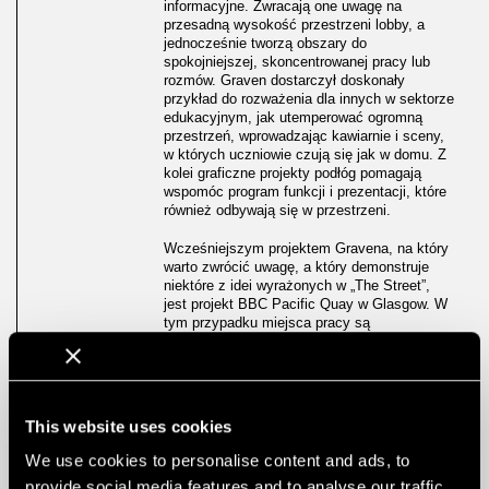
informacyjne. Zwracają one uwagę na
przesadną wysokość przestrzeni lobby, a
jednocześnie tworzą obszary do
spokojniejszej, skoncentrowanej pracy lub
rozmów. Graven dostarczył doskonały
przykład do rozważenia dla innych w sektorze
edukacyjnym, jak utemperować ogromną
przestrzeń, wprowadzając kawiarnie i sceny,
w których uczniowie czują się jak w domu. Z
kolei graficzne projekty podłóg pomagają
wspomóc program funkcji i prezentacji, które
również odbywają się w przestrzeni.
Wcześniejszym projektem Gravena, na który
warto zwrócić uwagę, a który demonstruje
niektóre z idei wyrażonych w „The Street”,
jest projekt BBC Pacific Quay w Glasgow. W
tym przypadku miejsca pracy są
rozmieszczone wokół pomieszczeń
socjalnych, które łączą się z recepcją, gdzie
goście i pracownicy mogą zobaczyć ogromną
„ulicę” z piaskowca z mieszanką miejsc
spotkań i pracy.
This website uses cookies
We use cookies to personalise content and ads, to
provide social media features and to analyse our traffic.