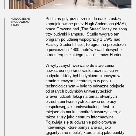
Podczas gdy przestrzenie do nauki zostały
NOWOCZESNE
ŚRODOWISKO
zaprojektowane przez Hugh Andersona (HAA),
ŻYCIA
praca Gravena nad „The Street” łączy ze sobą
trzy budynki kampusu. Studio wygrało ten
program po udanej współpracy z UWS nad
Paisley Student Hub. „To ogromna przestrzeń
o powierzchni 1400 metrów kwadratowych z
atmosferą miejskiego placu” – mówi Hunter.
W wytycznych wezwano do stworzenia
nowoczesnego środowiska uczenia się w
budynku, który był budynkiem biurowym w
stanie surowym i centralnym w parku
technologicznym – było to odważne odejście
od starych budynków uniwersyteckich.
Graven udzielił lekcji na temat otwartych
przestrzeni twórczych zarówno do pracy
zespołowej, jak i indywidualnej. Jest to
miejsce do nauki i spotkań towarzyskich, a
także służy jako centrum informacyjne.
Pojawiają się tu odważnie pokolorowane
interwencje, które pomyślane są jako
„gigantyczne meble”, które służą jako punkty