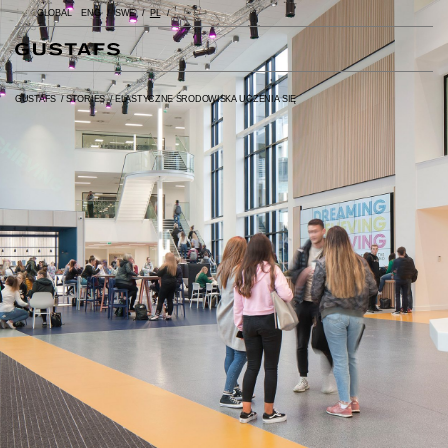
GLOBAL
ENG
SWE
PL
GUSTAFS
/
STORIES
/
ELASTYCZNE ŚRODOWISKA UCZENIA SIĘ