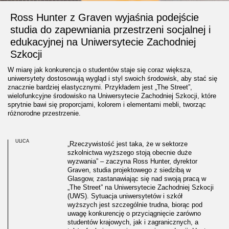
Ross Hunter z Graven wyjaśnia podejście
studia do zapewniania przestrzeni socjalnej i
edukacyjnej na Uniwersytecie Zachodniej
Szkocji
W miarę jak konkurencja o studentów staje się coraz większa,
uniwersytety dostosowują wygląd i styl swoich środowisk, aby stać się
znacznie bardziej elastycznymi. Przykładem jest „The Street”,
wielofunkcyjne środowisko na Uniwersytecie Zachodniej Szkocji, które
sprytnie bawi się proporcjami, kolorem i elementami mebli, tworząc
różnorodne przestrzenie.
ULICA
„Rzeczywistość jest taka, że w sektorze
szkolnictwa wyższego stoją obecnie duże
wyzwania” – zaczyna Ross Hunter, dyrektor
Graven, studia projektowego z siedzibą w
Glasgow, zastanawiając się nad swoją pracą w
„The Street” na Uniwersytecie Zachodniej Szkocji
(UWS). Sytuacja uniwersytetów i szkół
wyższych jest szczególnie trudna, biorąc pod
uwagę konkurencję o przyciągnięcie zarówno
studentów krajowych, jak i zagranicznych, a