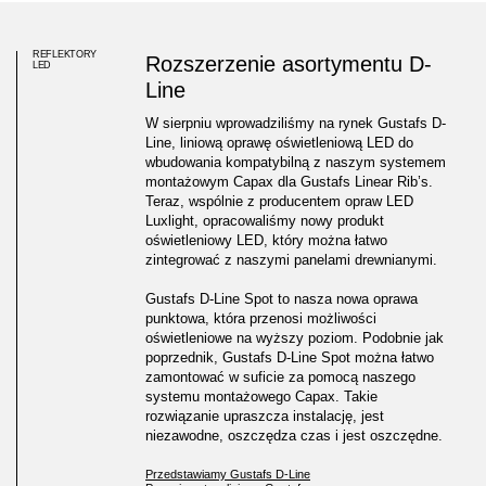
REFLEKTORY
Rozszerzenie asortymentu D-
LED
Line
W sierpniu wprowadziliśmy na rynek Gustafs D-
Line, liniową oprawę oświetleniową LED do
wbudowania kompatybilną z naszym systemem
montażowym Capax dla Gustafs Linear Rib’s.
Teraz, wspólnie z producentem opraw LED
Luxlight, opracowaliśmy nowy produkt
oświetleniowy LED, który można łatwo
zintegrować z naszymi panelami drewnianymi.
Gustafs D-Line Spot to nasza nowa oprawa
punktowa, która przenosi możliwości
oświetleniowe na wyższy poziom. Podobnie jak
poprzednik, Gustafs D-Line Spot można łatwo
zamontować w suficie za pomocą naszego
systemu montażowego Capax. Takie
rozwiązanie upraszcza instalację, jest
niezawodne, oszczędza czas i jest oszczędne.
Introducing Gustafs D-Line Spot
Przedstawiamy Gustafs D-Line