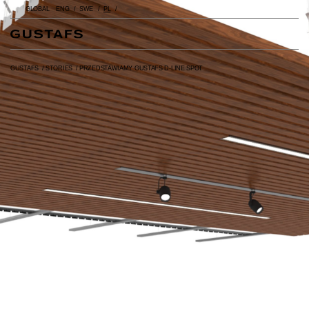
GLOBAL
ENG
SWE
PL
GUSTAFS
/
STORIES
/
PRZEDSTAWIAMY GUSTAFS D-LINE SPOT