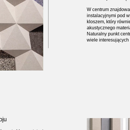
W centrum znajdował 
instalacyjnymi pod
kloszem, który równ
akustycznego materi
Naturalny punkt centr
wiele interesujących 
oju