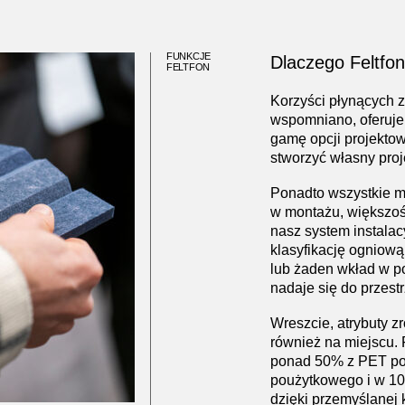
FUNKCJE
Dlaczego Feltfo
FELTFON
Korzyści płynących z 
wspomniano, oferuje 
gamę opcji projekto
stworzyć własny proj
Ponadto wszystkie mo
w montażu, większoś
nasz system instala
klasyfikację ogniową
lub żaden wkład w p
nadaje się do przest
Wreszcie, atrybuty 
również na miejscu. 
ponad 50% z PET po
poużytkowego i w 10
dzięki przemyślanej 