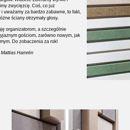
imy zwycięzcę. Coś, co już
i uważamy za bardzo zabawne, to fakt,
różne ściany otrzymały głosy.
ję organizatorom, a szczególnie
zyjaznym gościom, zarówno nowym, jak
omym. Do zobaczenia za rok!
a: Mattias Hamrén