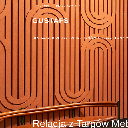
GLOBAL
ENG
SWE
PL
GUSTAFS
/
STORIES
/
RELACJA 
2025
GUSTAFS
/
STORIES
/
RELACJA Z TARGÓW MEBLOWYCH W SZTO
Relacja z Targów Me