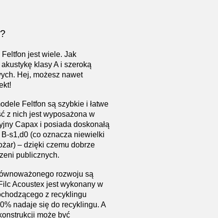
n?
Feltfon jest wiele. Jak
akustykę klasy A i szeroką
wych. Hej, możesz nawet
ekt!
dele Feltfon są szybkie i łatwe
ć z nich jest wyposażona w
cyjny Capax i posiada doskonałą
 B-s1,d0 (co oznacza niewielki
ożar) – dzięki czemu dobrze
rzeni publicznych.
zrównoważonego rozwoju są
Filc Acoustex jest wykonany w
chodzącego z recyklingu
0% nadaje się do recyklingu. A
konstrukcji może być