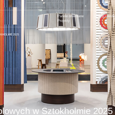
Panele drewniane
Listwy i deski
Z TARGÓW MEBLOWYCH W SZTOKHOLMIE
Projekty
Panele drewniane
Listwy i deski
Projekty
KHOLMIE 2025
blowych w Sztokholmie 2025