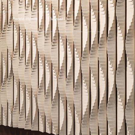
Panele filcowe
Montaż
Panele filcowe
Montaż