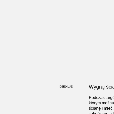
Wygraj ści
DZIĘKUJĘ!
Podczas targ
którym można
ścianę i mieć
zakończeniu t