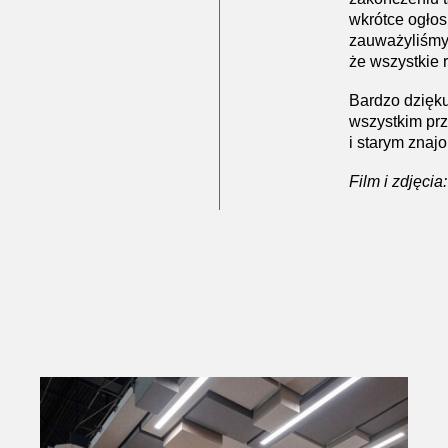
wkrótce ogłos
zauważyliśmy 
że wszystkie 
Bardzo dzięku
wszystkim pr
i starym znaj
Film i zdjęci