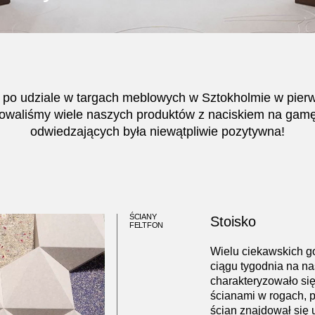
 po udziale w
targach meblowych w Sztokholmie
w pierw
owaliśmy wiele naszych produktów z naciskiem na gamę 
odwiedzających była niewątpliwie pozytywna!
ŚCIANY
Stoisko
FELTFON
Wielu ciekawskich goś
ciągu tygodnia na na
charakteryzowało się
ścianami w rogach, p
ścian znajdował się u