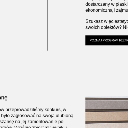
dostarczany w płask
ekonomiczną i zajmu
Szukasz więc estety
swoich obiektów? Nie
POZNAJ PROGRAM FELT
anę
ów przeprowadziliśmy konkurs, w
 było zagłosować na swoją ulubioną
 szansę na jej zamontowanie po
argów. Właśnie zbieramy wyniki i