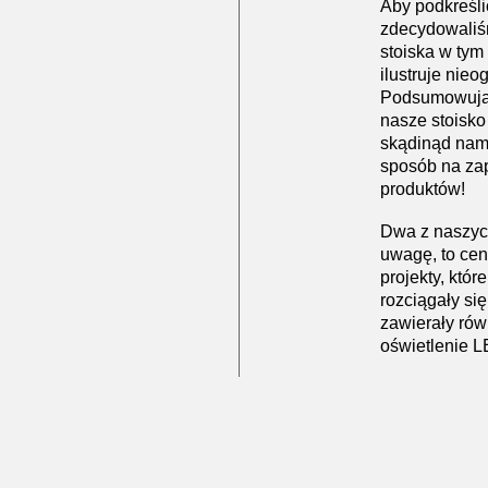
Aby podkreśli
zdecydowaliśm
stoiska w tym
ilustruje nie
Podsumowując,
nasze stoisko
skądinąd nam
sposób na zap
produktów!
Dwa z naszych
uwagę, to ce
projekty, któr
rozciągały się
zawierały rów
oświetlenie 