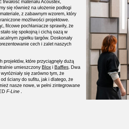
ć trwałość materiału Acoustex,
y się również na ułożenie podłogi
 materiale, z zabawnym wzorem, który
ograniczone możliwości projektowe.
 filcowe pochłaniacze sprawiły, że
 stało się spokojną i cichą oazą w
acalnym zgiełku targów. Doskonały
rezentowanie cech i zalet naszych
 projektów, które przyciągnęły dużą
ntralnie umieszczony
Blox
i
Baffles
. Dwa
e wyróżniały się zarówno tym, że
 od ściany do sufitu, jak i dlatego, że
nież nasze nowe, w pełni zintegrowane
LED
F-Line
.