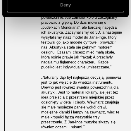
Przyglądałem się również kompozycjom
Deny
artystycznym Pieta Mondriana, które stały się
inspiracją dla sposobu, w jaki można dzielić
powierzchnie; Ale zamiast koloru zaczęliśmy
pracować z głębią. Do dziś mówi się o
„pudełkach Mondriana”, ale bardziej napędza
ich akustyka. Zaczynaliśmy od 3D, a następnie
wysyłaliśmy nasz model do Jana-Inge, który
testował go jako modele cyfrowe i prowadził
nas. Akustyka stała się pięknym motorem
designu. Czasami chcesz mieć małą skalę,
która rośnie prawie jak fraktal; A przechyły
nadają mu figlarnego charakteru. Każde
pudełko jest indywidualnie umieszczane.”
„Naturalny dąb był najlepszą decyzją, ponieważ
jest to jak wejście do wnętrza instrumentu.
Drewno jest również świetną powierzchnią dla
akustyki. Jest to materiał lokalny, ale jest też
idea przejścia z przestrzeni miejskiej przez
odsłonięty w detal i ciepło. Wewnątrz znajdują
się małe mosiężne panele wokół drzwi,
mosiężne klamki i lampy na zewnątrz, więc te
małe kropelki łączą wszystkie trzy
przestrzenie. Z Jan-Inge muzykę słyszy się
również oczami i rękami.”