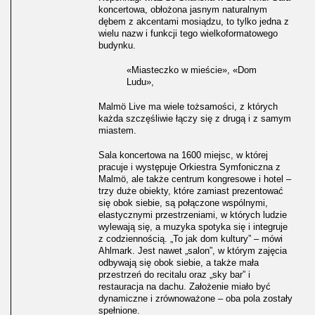
koncertowa, obłożona jasnym naturalnym
dębem z akcentami mosiądzu, to tylko jedna z
wielu nazw i funkcji tego wielkoformatowego
budynku.
«Miasteczko w mieście», «Dom
Ludu»,
Malmö Live ma wiele tożsamości, z których
każda szczęśliwie łączy się z drugą i z samym
miastem.
Sala koncertowa na 1600 miejsc, w której
pracuje i występuje Orkiestra Symfoniczna z
Malmö, ale także centrum kongresowe i hotel –
trzy duże obiekty, które zamiast prezentować
się obok siebie, są połączone wspólnymi,
elastycznymi przestrzeniami, w których ludzie
wylewają się, a muzyka spotyka się i integruje
z codziennością. „To jak dom kultury” – mówi
Ahlmark. Jest nawet „salon”, w którym zajęcia
odbywają się obok siebie, a także mała
przestrzeń do recitalu oraz „sky bar” i
restauracja na dachu. Założenie miało być
dynamiczne i zrównoważone – oba pola zostały
spełnione.