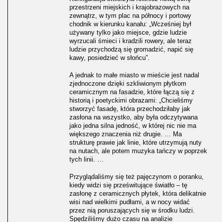
przestrzeni miejskich i krajobrazowych na
zewnątrz, w tym plac na północy i portowy
chodnik w kierunku kanału: „Wcześniej był
używany tylko jako miejsce, gdzie ludzie
wyrzucali śmieci i kradzili rowery, ale teraz
ludzie przychodzą się gromadzić, napić się
kawy, posiedzieć w słońcu”.
A jednak to małe miasto w mieście jest nadal
zjednoczone dzięki szkliwionym płytkom
ceramicznym na fasadzie, które łączą się z
historią i poetyckimi obrazami: „Chcieliśmy
stworzyć fasadę, która przechodziłaby jak
zasłona na wszystko, aby była odczytywana
jako jedna silna jedność, w której nic nie ma
większego znaczenia niż drugie. … Ma
strukturę prawie jak linie, które utrzymują nuty
na nutach, ale potem muzyka tańczy w poprzek
tych linii. …
Przyglądaliśmy się też pajęczynom o poranku,
kiedy widzi się prześwitujące światło – tę
zasłonę z ceramicznych płytek, która delikatnie
wisi nad wielkimi pudłami, a w nocy widać
przez nią poruszających się w środku ludzi.
Spędziliśmy dużo czasu na analizie