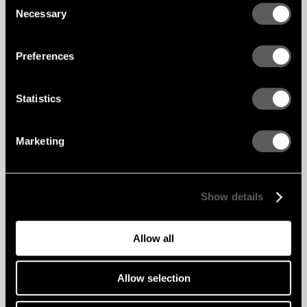
Necessary
Selection
Preferences
Statistics
OBUDOWY
Drewno i akustyka
WEWNĘTRZNE
Marketing
Ale kiedy wchodzisz do sali koncertowej,
zaprojektowanej we współpracy ze szwedzkim
akustykiem Janem-Inge Gustafssonem i jego
zespołem
, wszystko kręci się wokół drewna:
„Wiedzieliśmy, że będzie to projekt pudełka po
Show details
butach. Omówiliśmy, co jest ważne dla
doskonałej akustyki, takie jak powierzchnie,
wymiary, kąty i przeprowadziliśmy testy. W
Allow all
pewnym momencie Jan-Inge i jego zespół
pojechali nawet do Wiednia na Musikvarein
[1870] i przeskanowali całą przestrzeń, aby
zrozumieć, dlaczego tamtejsza akustyka jest
Allow selection
nadal uważana za niezrównaną.