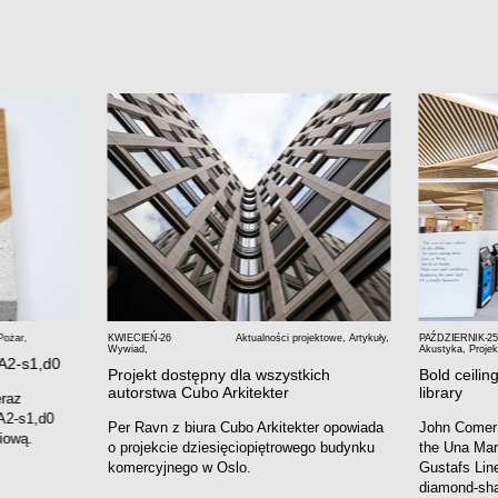
Pożar
,
KWIECIEŃ-26
Aktualności projektowe
,
Artykuły
,
PAŹDZIERNIK-25
Wywiad
,
Akustyka
,
Projek
 A2-s1,d0
Projekt dostępny dla wszystkich
Bold ceiling
autorstwa Cubo Arkitekter
library
eraz
A2-s1,d0
Per Ravn z biura Cubo Arkitekter opowiada
John Comer
iową.
o projekcie dziesięciopiętrowego budynku
the Una Mars
komercyjnego w Oslo.
Gustafs Line
diamond-sha