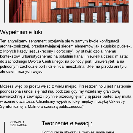
Wypełnianie luki
Ten antyelitarny sentyment przejawia się w samym bycie konfiguracji
architektonicznej, przedstawiającej siedem elementów jak skupisko pudełek,
z których każdy jest „skręcony i obrócony”, by stawić czoła innemu
kontekstowi urbanistycznemu: na południu kanał i niewielka część miasta;
do zachodniego Dworca Centralnego; na północy port i uniwersytet; a na
północnym zachodzie port i dzielnica mieszkalna. „Nie ma przodu ani tyłu,
ale osiem różnych wejść,
Możesz więc po prostu wejść z wielu miejsc. Przestrzeń holu jest następnie
podnoszona i unosi się nad nią, podczas gdy my wzięliśmy granitową
nawierzchnię z zewnątrz i płynnie przeciągnęliśmy ją przez parter, aby miała
wrażenie otwartości. Chcieliśmy wypełnić lukę między muzyką Orkiestry
Symfonicznej z Malmö a szerszą publicznością”.
Tworzenie elewacji:
CERAMIKA
SZKLIWIONA
Konfiguracja stworzyła również nową serię