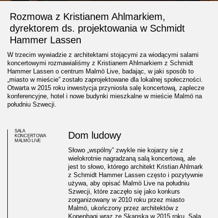
Rozmowa z Kristianem Ahlmarkiem,
dyrektorem ds. projektowania w Schmidt
Hammer Lassen
W trzecim wywiadzie z architektami stojącymi za wiodącymi salami
koncertowymi rozmawialiśmy z Kristianem Ahlmarkiem z Schmidt
Hammer Lassen o centrum Malmö Live, badając, w jaki sposób to
„miasto w mieście” zostało zaprojektowane dla lokalnej społeczności.
Otwarta w 2015 roku inwestycja przyniosła salę koncertową, zaplecze
konferencyjne, hotel i nowe budynki mieszkalne w mieście Malmö na
południu Szwecji.
SALA
Dom ludowy
KONCERTOWA
MALMÖ LIVE
Słowo „wspólny” zwykle nie kojarzy się z
wielokrotnie nagradzaną salą koncertową, ale
jest to słowo, którego architekt Kristian Ahlmark
z Schmidt Hammer Lassen często i pozytywnie
używa, aby opisać Malmö Live na południu
Malmö Live, a community house
Szwecji, które zaczęło się jako konkurs
zorganizowany w 2010 roku przez miasto
on an international scale
Malmö, ukończony przez architektów z
Kopenhagi wraz ze Skanska w 2015 roku. Sala