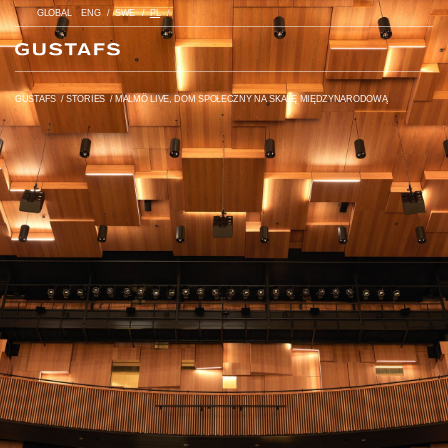
GLOBAL
ENG
SWE
PL
GUSTAFS
/
STORIES
/
MALMÖ LIVE, DOM SPOŁECZNY NA SKALĘ MIĘDZYNARODOWĄ