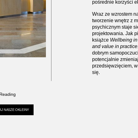
pośrednie korzyści 
Wraz ze wzrostem na
tworzenie wnętrz z 
psychicznym staje si
projektowania. Jak p
książce
Wellbeing in 
and value in practice
dobrym samopoczuciu
potencjalnie zmienia
przedsięwzięciem, w 
się.
 Reading
J NASZE OKLEINY