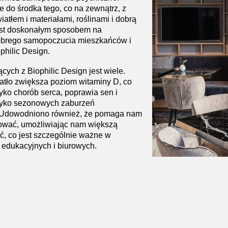
do środka tego, co na zewnątrz, z
atłem i materiałami, roślinami i dobrą
jest doskonałym sposobem na
obrego samopoczucia mieszkańców i
philic Design.
cych z Biophilic Design jest wiele.
atło zwiększa poziom witaminy D, co
yko chorób serca, poprawia sen i
zyko sezonowych zaburzeń
 Udowodniono również, że pomaga nam
rować, umożliwiając nam większą
, co jest szczególnie ważne w
edukacyjnych i biurowych.