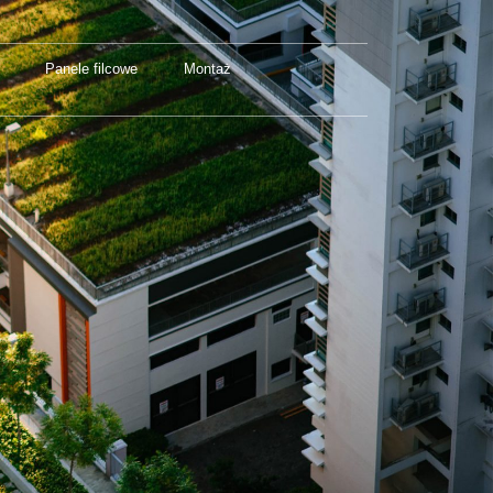
Panele filcowe
Montaż
Panele filcowe
Montaż