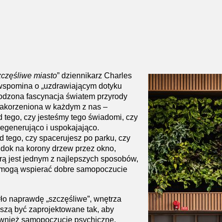
zczęśliwe miasto
” dziennikarz Charles
spomina o „uzdrawiającym dotyku
rodzona fascynacja światem przyrody
zakorzeniona w każdym z nas –
d tego, czy jesteśmy tego świadomi, czy
 regenerująco i uspokajająco.
d tego, czy spacerujesz po parku, czy
dok na korony drzew przez okno,
urą jest jednym z najlepszych sposobów,
a mogą wspierać dobre samopoczucie
ło naprawdę „szczęśliwe”, wnętrza
zą być zaprojektowane tak, aby
ównież samopoczucie psychiczne.