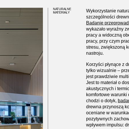
NATURALNE
Wykorzystanie natur
MATERIAŁY
szczególności drewna
Badanie przeprowadz
wykazało wyraźny zw
pracy a widoczną ob
pracy, przy czym pra
stresu, zwiększoną k
nastroju.
Korzyści płynące z 
tylko wizualnie – p
jest prawdziwie mul
Jest to materiał o d
akustycznych i term
komfortowe warunki do
chodzi o dotyk,
bada
drewna przynoszą ko
oceniane w warunka
pozytywnych zachow
wpływem impulsu: dr