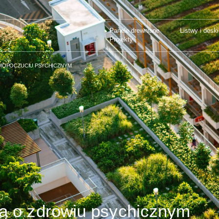
Panele drewniane
Listwy i deski
NIE Z MYŚLĄ O DOBRYM SAMOPOCZUCIU
Projekty
Panele drewniane
Listwy i deski
Projekty
AMOPOCZUCIU PSYCHICZNYM
lą o zdrowiu psychicznym