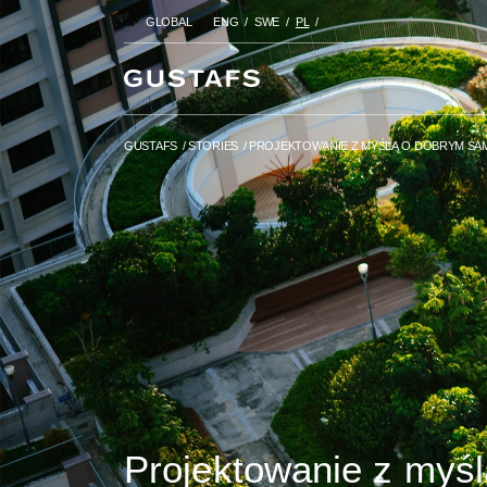
GLOBAL
ENG
SWE
PL
GUSTAFS
/
STORIES
/
PROJEKTOWA
PSYCHICZNYM
GUSTAFS
/
STORIES
/
PROJEKTOWANIE Z MYŚLĄ O DOBRYM S
Projektowanie z myś