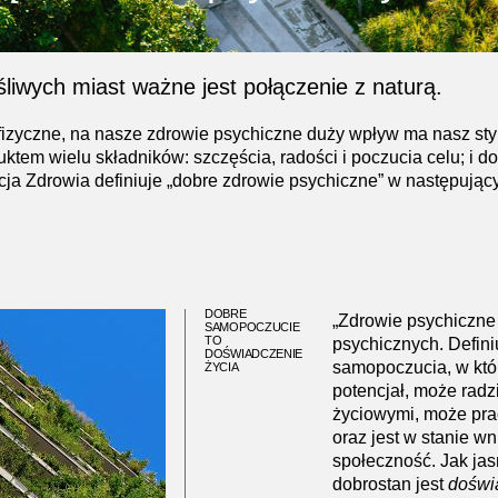
liwych miast ważne jest połączenie z naturą.
izyczne, na nasze zdrowie psychiczne duży wpływ ma nasz styl 
uktem wielu składników: szczęścia, radości i poczucia celu; i d
ja Zdrowia definiuje „dobre zdrowie psychiczne” w następując
DOBRE
„Zdrowie psychiczne 
SAMOPOCZUCIE
TO
psychicznych. Defini
DOŚWIADCZENIE
samopoczucia, w któ
ŻYCIA
potencjał, może radz
życiowymi, może pra
oraz jest w stanie w
społeczność. Jak jasn
dobrostan jest
doświ