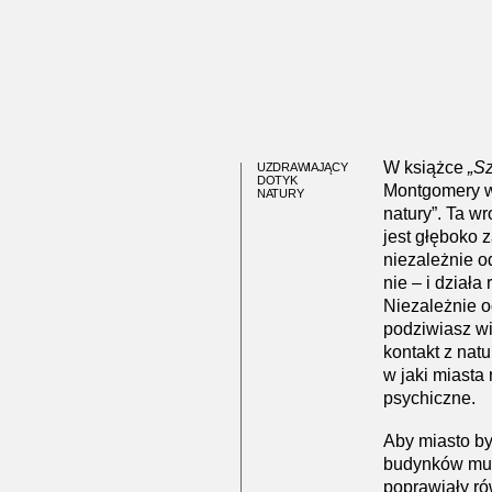
W książce
„S
UZDRAWIAJĄCY
DOTYK
Montgomery w
NATURY
natury”. Ta w
jest głęboko 
niezależnie o
nie – i działa
Niezależnie o
podziwiasz wi
kontakt z nat
w jaki miast
psychiczne.
Aby miasto by
budynków mus
poprawiały r