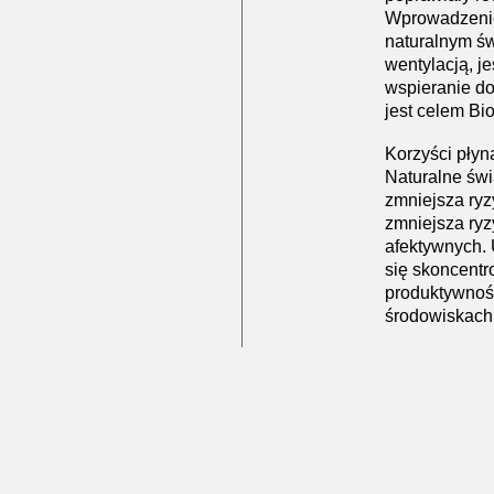
Wprowadzenie 
naturalnym świ
wentylacją, 
wspieranie d
jest celem Bio
Korzyści płyną
Naturalne świ
zmniejsza ryz
zmniejsza ry
afektywnych.
się skoncent
produktywność
środowiskach 