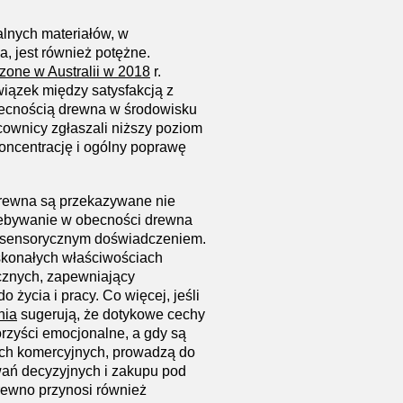
alnych materiałów, w
, jest również potężne.
one w Australii w 2018
r.
iązek między satysfakcją z
ecnością drewna w środowisku
cownicy zgłaszali niższy poziom
oncentrację i ogólny poprawę
drewna są przekazywane nie
rzebywanie w obecności drewna
tisensorycznym doświadczeniem.
oskonałych właściwościach
icznych, zapewniający
 życia i pracy. Co więcej, jeśli
nia
sugerują, że dotykowe cechy
rzyści emocjonalne, a gdy są
ch komercyjnych, prowadzą do
ań decyzyjnych i zakupu pod
ewno przynosi również