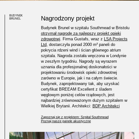
BUDYNEK
Nagrodzony projekt
BRUNEL
Budynek Brunel w szpitalu Southmead w Bristolu
otrzymał nagrodę za najlepszy projekt opieki
zdrowotnej
. Firma Gustafs, wraz z
LSA Projects
Ltd
, dostarczyła ponad 2000 m² paneli do
pokrycia rdzeni wind i ścian głównego atrium
szpitala. Nagroda została wręczona w Londynie
w zeszłym tygodniu. Nagrody są wyrazem
uznania dla profesjonalnej doskonałości w
projektowaniu środowisk opieki zdrowotnej
zarówno w Europie, jak i na całym świecie.
Budynek, zaprojektowany tak, aby uzyskać
certyfikat BREEAM Excellent z śladem
węglowym poniżej celów rządowych, jest
najbardziej zrównoważonym dużym szpitalem w
Wielkiej Brytanii. Architekci:
BDP Architekci
Zapoznaj się z projektem: Szpital Southmead
European Healthcare Design
Poznaj nasze panele akustyczne
Award 2017