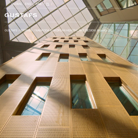
GLOBAL
ENG
SWE
PL
GUSTAFS
/
STORIES
/
NAGRODA EUROPEAN HEALTHCARE DESIGN AWARD 2017