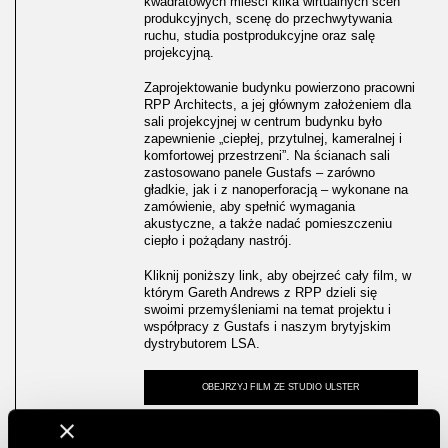
kwadratowych mieści kilka wirtualnych scen
produkcyjnych, scenę do przechwytywania
ruchu, studia postprodukcyjne oraz salę
projekcyjną.
Zaprojektowanie budynku powierzono pracowni
RPP Architects, a jej głównym założeniem dla
sali projekcyjnej w centrum budynku było
zapewnienie „ciepłej, przytulnej, kameralnej i
komfortowej przestrzeni”. Na ścianach sali
zastosowano panele Gustafs – zarówno
gładkie, jak i z nanoperforacją – wykonane na
zamówienie, aby spełnić wymagania
akustyczne, a także nadać pomieszczeniu
ciepło i pożądany nastrój.
Kliknij poniższy link, aby obejrzeć cały film, w
którym Gareth Andrews z RPP dzieli się
swoimi przemyśleniami na temat projektu i
współpracy z Gustafs i naszym brytyjskim
dystrybutorem LSA.
OBEJRZYJ FILM ZE STUDIO ULSTER