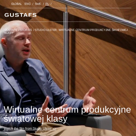
GLOBAL
ENG
SWE
PL
GUSTAFS
/
STORIES
/
STUDIO ULSTER: WIRTUALNE CENTRUM PRODUKCYJNE ŚWIATOWEJ
KLASY
Wirtualne centrum produkcyjne
światowej klasy
Watch the film from Studio Ulster >>