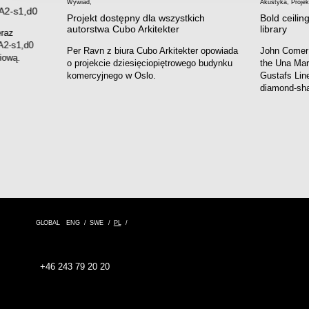
Wywiad
,
Akustyka
,
Projek
 A2-s1,d0
Projekt dostępny dla wszystkich
Bold ceiling
autorstwa Cubo Arkitekter
library
eraz
A2-s1,d0
Per Ravn z biura Cubo Arkitekter opowiada
John Comer
iową.
o projekcie dziesięciopiętrowego budynku
the Una Mars
komercyjnego w Oslo.
Gustafs Line
diamond-sha
GLOBAL
ENG
SWE
PL
+46 243 79 20 20