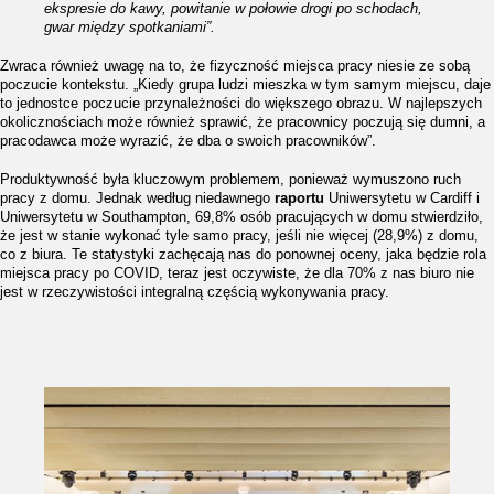
ekspresie do kawy, powitanie w połowie drogi po schodach,
gwar między spotkaniami”.
Zwraca również uwagę na to, że fizyczność miejsca pracy niesie ze sobą
poczucie kontekstu. „Kiedy grupa ludzi mieszka w tym samym miejscu, daje
to jednostce poczucie przynależności do większego obrazu. W najlepszych
okolicznościach może również sprawić, że pracownicy poczują się dumni, a
pracodawca może wyrazić, że dba o swoich pracowników”.
Produktywność była kluczowym problemem, ponieważ wymuszono ruch
pracy z domu. Jednak według niedawnego
raportu
Uniwersytetu w Cardiff i
Uniwersytetu w Southampton, 69,8% osób pracujących w domu stwierdziło,
że jest w stanie wykonać tyle samo pracy, jeśli nie więcej (28,9%) z domu,
co z biura. Te statystyki zachęcają nas do ponownej oceny, jaka będzie rola
miejsca pracy po COVID, teraz jest oczywiste, że dla 70% z nas biuro nie
jest w rzeczywistości integralną częścią wykonywania pracy.