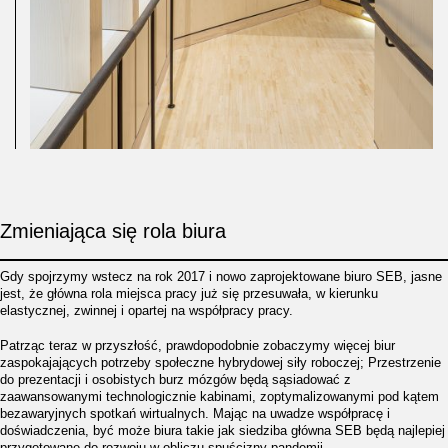
Zmieniająca się rola biura
Gdy spojrzymy wstecz na rok 2017 i nowo zaprojektowane biuro SEB, jasne
jest, że główna rola miejsca pracy już się przesuwała, w kierunku
elastycznej, zwinnej i opartej na współpracy pracy.
Patrząc teraz w przyszłość, prawdopodobnie zobaczymy więcej biur
zaspokajających potrzeby społeczne hybrydowej siły roboczej; Przestrzenie
do prezentacji i osobistych burz mózgów będą sąsiadować z
zaawansowanymi technologicznie kabinami, zoptymalizowanymi pod kątem
bezawaryjnych spotkań wirtualnych. Mając na uwadze współpracę i
doświadczenia, być może biura takie jak siedziba główna SEB będą najlepiej
przygotowane do rozwoju w obliczu spuścizny pandemii.