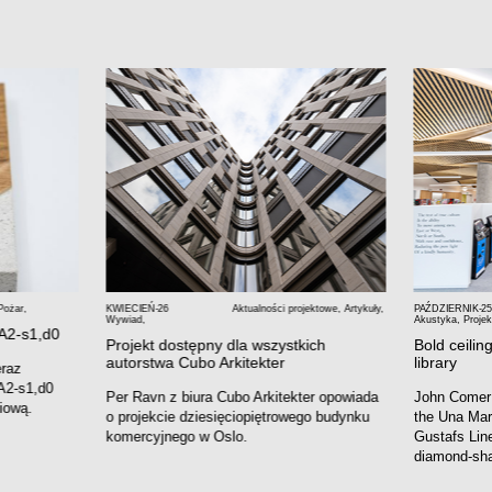
Pożar
,
KWIECIEŃ-26
Aktualności projektowe
,
Artykuły
,
PAŹDZIERNIK-25
Wywiad
,
Akustyka
,
Projek
 A2-s1,d0
Projekt dostępny dla wszystkich
Bold ceiling
autorstwa Cubo Arkitekter
library
eraz
A2-s1,d0
Per Ravn z biura Cubo Arkitekter opowiada
John Comer
iową.
o projekcie dziesięciopiętrowego budynku
the Una Mars
komercyjnego w Oslo.
Gustafs Line
diamond-sha