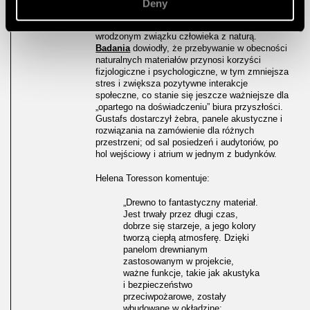
Deny
W projekcie wykorzystano drewno, nawiązując
do biofilnego wzornictwa, zakotwiczonego we
wrodzonym związku człowieka z naturą.
Badania
dowiodły, że przebywanie w obecności
naturalnych materiałów przynosi korzyści
fizjologiczne i psychologiczne, w tym zmniejsza
stres i zwiększa pozytywne interakcje
społeczne, co stanie się jeszcze ważniejsze dla
„opartego na doświadczeniu” biura przyszłości.
Gustafs dostarczył żebra, panele akustyczne i
rozwiązania na zamówienie dla różnych
przestrzeni; od sal posiedzeń i audytoriów, po
hol wejściowy i atrium w jednym z budynków.
Helena Toresson komentuje:
„Drewno to fantastyczny materiał.
Jest trwały przez długi czas,
dobrze się starzeje, a jego kolory
tworzą ciepłą atmosferę. Dzięki
panelom drewnianym
zastosowanym w projekcie,
ważne funkcje, takie jak akustyka
i bezpieczeństwo
przeciwpożarowe, zostały
wbudowane w okładzinę;