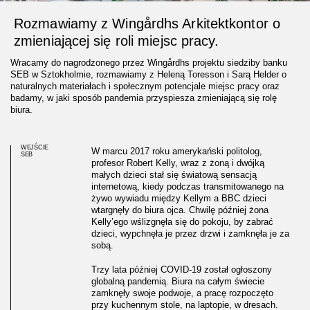
Rozmawiamy z Wingårdhs Arkitektkontor o
zmieniającej się roli miejsc pracy.
Wracamy do nagrodzonego przez Wingårdhs projektu siedziby banku
SEB w Sztokholmie, rozmawiamy z Heleną Toresson i Sarą Helder o
naturalnych materiałach i społecznym potencjale miejsc pracy oraz
badamy, w jaki sposób pandemia przyspiesza zmieniającą się rolę
biura.
WEJŚCIE
W marcu 2017 roku amerykański politolog,
SEB
profesor Robert Kelly, wraz z żoną i dwójką
małych dzieci stał się światową sensacją
internetową, kiedy podczas transmitowanego na
żywo wywiadu między Kellym a BBC dzieci
wtargnęły do biura ojca. Chwilę później żona
Kelly’ego wślizgnęła się do pokoju, by zabrać
dzieci, wypchnęła je przez drzwi i zamknęła je za
sobą.
Trzy lata później COVID-19 został ogłoszony
globalną pandemią. Biura na całym świecie
The Collaborative Office
zamknęły swoje podwoje, a pracę rozpoczęto
przy kuchennym stole, na laptopie, w dresach.