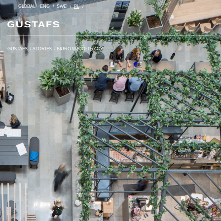
GLOBAL
ENG
SWE
PL
GUSTAFS
/
STORIES
/
BIURO WSPÓŁPRACY