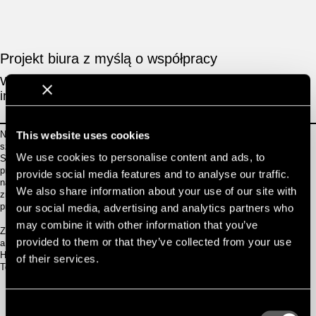
Projekt biura z myślą o współpracy
W jaki sposób projektowanie biur może kultywować
interakcje społeczne i współpracę?
This website uses cookies
Na to pytanie Wingårdhs starał się odpowiedzieć projektem siedziby
szwedzkiego banku SEB, na przedmieściach Sztokholmu, w Arenastaden,
We use cookies to personalise content and ads, to
Solna. Zaprojektowany i ukończony w tym samym roku, w którym rodzina
profesora Kelly’ego stała się popularna, jego projekt (za który został
provide social media features and to analyse our traffic.
nagrodzony wyróżnieniem „najpiękniejszego biura w Szwecji”) podkreślił
We also share information about your use of our site with
zmianę w kierunku nowego typu miejsca pracy, który po pandemii
prawdopodobnie stanie się jeszcze ważniejszy.
our social media, advertising and analytics partners who
may combine it with other information that you’ve
Zatrudniające ponad 4500 pracowników biuro składa się z trzech budynków,
provided to them or that they’ve collected from your use
a zadaniem Wingårdhs było zaprojektowanie wnętrz. Jak zauważa Sarah
Helder, architekt z Wingårdhs, która współprowadziła projekt wraz z Heleną
of their services.
Toresson:
„Praca, którą wykonuje się w biurze, nie bierze się tylko z
Consent
pracy za ekranem i wysyłania e-maili. Możliwość