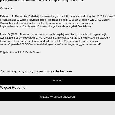
Odwołania:
Felstead, A i Reuschke, D (2020) „Homeworking in the UK: before and during the 2020 lockdown”
[Praca zdalna w Wielkiej Brytanii: przed i podczas blokady w 2020 r.], raport WISERD, Cardiff:
Walijski Instytut Badań Społecznych i Ekonomicznych. Dostępne do pobrania z:
https://wiserd.ac.uk/publications/homeworking-uk- and-during-2020-lockdown
Lowe, G (2020) „Drewno, dobre samopoczucie i wydajność: korzyści dla ludzi i organizacji
wynikające z budynków drewnianych”, Kolumbia Brytyjska, Kanada: inwestycja w innowacje w
leśnictwie. Dostępne do pobrania pod adresem: https://www.naturallywood.com/wp-
content/uploads/2020/08/wood-well-being-and-performance_report_graham-lowe.pdf
Zdjęcia: Andre Pihl & Devis Bionaz
Zapisz się, aby otrzymywać przyszłe historie
SIGN-UP
Więcej Reading
WIĘCEJ WNĘTRZ BIUROWYCH