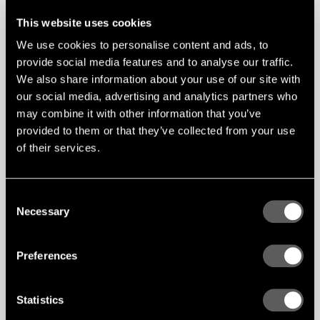
This website uses cookies
We use cookies to personalise content and ads, to
provide social media features and to analyse our traffic.
We also share information about your use of our site with
our social media, advertising and analytics partners who
may combine it with other information that you’ve
provided to them or that they’ve collected from your use
of their services.
Effektiv installation och
KOMPATIBELT
Consent
MED MIX-
oändliga designmöjligheter
SYSTEMET
Necessary
Selection
Gustafs Linear Blayde System installeras med
det pålitliga Capax-systemet, vilket säkerställer
Preferences
en trygg, tidseffektiv och fullt demonterbar
lösning. Installationsdensiteten kan anpassas –
från tätt placerade bafflar till mer öppna lösningar
Statistics
– vilket ger full kontroll över akustik,
ljusintegration och rummets rytm.