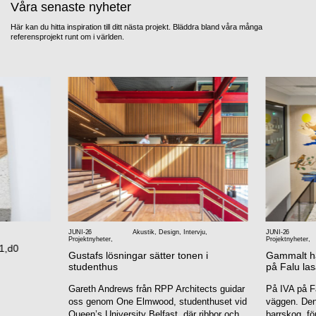
Våra senaste nyheter
Här kan du hitta inspiration till ditt nästa projekt. Bläddra bland våra många
referensprojekt runt om i världen.
JUNI-26
Akustik
,
Design
,
Intervju
,
JUNI-26
Projektnyheter
,
Projektnyheter
,
1,d0
Gustafs lösningar sätter tonen i
Gammalt han
studenthus
på Falu las
Gareth Andrews från RPP Architects guidar
På IVA på Fa
oss genom One Elmwood, studenthuset vid
väggen. Den 
Queen’s University Belfast, där ribbor och
barrskog, fö