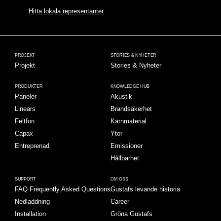
Hitta lokala representanter
PROJEKT
STORIES & NYHETER
Projekt
Stories & Nyheter
PRODUKTER
KNOWLEDGE HUB
Paneler
Akustik
Linears
Brandsäkerhet
Feltfon
Kärnmaterial
Capax
Ytor
Entreprenad
Emissioner
Hållbarhet
SUPPORT
OM OSS
FAQ Frequently Asked Questions
Gustafs levande historia
Nedladdning
Career
Installation
Gröna Gustafs