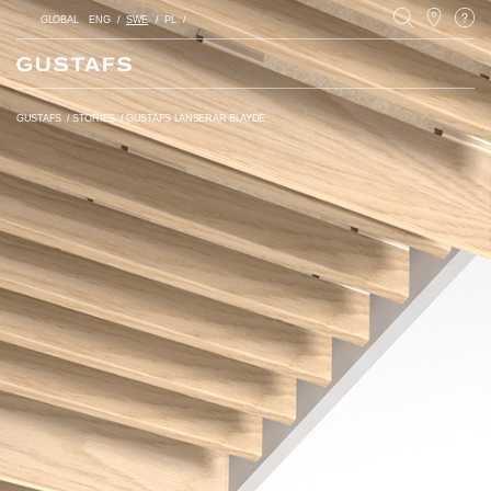
GLOBAL
ENG
SWE
PL
GUSTAFS
/
STORIES
/
GUSTAFS LANSERAR BLAYDE