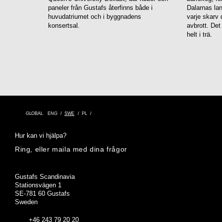
paneler från Gustafs återfinns både i
Dalarnas la
huvudatriumet och i byggnadens
varje skarv 
konsertsal.
avbrott. Det
helt i trä.
GLOBAL
ENG
SWE
PL
Hur kan vi hjälpa?
Ring, eller maila med dina frågor
Adress
Gustafs Scandinavia
Stationsvägen 1
SE-781 60 Gustafs
Sweden
+46 243 79 20 20