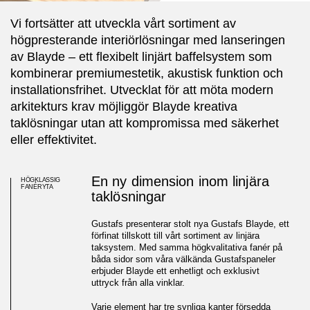
Vi fortsätter att utveckla vårt sortiment av
högpresterande interiörlösningar med lanseringen
av Blayde – ett flexibelt linjärt baffelsystem som
kombinerar premiumestetik, akustisk funktion och
installationsfrihet. Utvecklat för att möta modern
arkitekturs krav möjliggör Blayde kreativa
taklösningar utan att kompromissa med säkerhet
eller effektivitet.
En ny dimension inom linjära
HÖGKLASSIG
FANÉRYTA
taklösningar
Gustafs presenterar stolt nya Gustafs Blayde, ett
förfinat tillskott till vårt sortiment av linjära
taksystem. Med samma högkvalitativa fanér på
båda sidor som våra välkända Gustafspaneler
erbjuder Blayde ett enhetligt och exklusivt
uttryck från alla vinklar.
Gustafs lanserar Blayde
Varje element har tre synliga kanter försedda