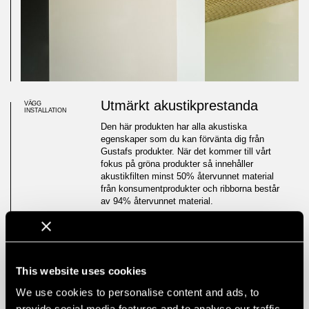
Utmärkt akustikprestanda
VÄGG
INSTALLATION
Den här produkten har alla akustiska
egenskaper som du kan förvänta dig från
Gustafs produkter. När det kommer till vårt
fokus på gröna produkter så innehåller
akustikfilten minst 50% återvunnet material
från konsumentprodukter och ribborna består
av 94% återvunnet material.
Brandsäkerheten är ett annat område som
Lamellow+ drar fördelar av med sin höga
klassificering, B-s1,d0 (i enlighet med BS EN
13501-1). Brandklassen uppnås tack vare
This website uses cookies
kompositionen av materialet; ribbornas kärna
som är tillverkade av fibergips, som ger
We use cookies to personalise content and ads, to
Lamellow+ ett naturligt brandskydd och som
provide social media features and to analyse our traffic.