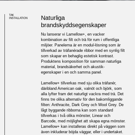
TAK
Naturliga
INSTALLATION
brandskyddsegenskaper
Nu lanserar vi Lamellow+, en vacker
kombination av filt och trä för rum i offentliga
miljöer. Panelerna är en modul-lösning som är
tillverkad av träfanérade ribbor med en synlig filt
som skapar en behaglig estetisk kontrast.
Produktens komposition för samman naturliga
material, brandsäkerhet och akustik-
egenskaper i en och samma panel.
Lamellow+ tillverkas med sju olika träfanér,
däribland American oak, valnöt och björk, som
alla lyfter fram det naturligt vackra med trä. Det
finns tre olika alternativ för den bakomliggande
filten: Anthracite, Dark Grey och Wool Grey. De
Vi lanserar Lamellow+, en
lågt byggande ribborna kan som standard
tillverkas i två olika mönster, Linear och
vacker kombination av trä och
Barcode, med möjlighet att skapa egna mönster.
filt
Lamellow+ kan installeras direkt på väggen som
även inkluderar böjda väggar, eller i undertaket.