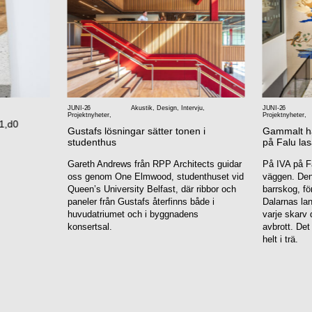
JUNI-26
Akustik
,
Design
,
Intervju
,
JUNI-26
Projektnyheter
,
Projektnyheter
,
1,d0
Gustafs lösningar sätter tonen i
Gammalt han
studenthus
på Falu las
Gareth Andrews från RPP Architects guidar
På IVA på Fa
oss genom One Elmwood, studenthuset vid
väggen. Den 
Queen’s University Belfast, där ribbor och
barrskog, fö
paneler från Gustafs återfinns både i
Dalarnas la
huvudatriumet och i byggnadens
varje skarv 
konsertsal.
avbrott. Det
helt i trä.