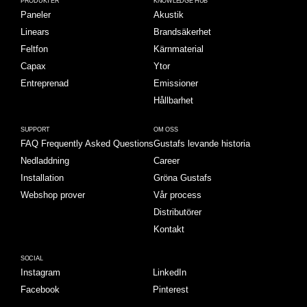
PRODUKTER
KNOWLEDGE HUB
Paneler
Akustik
Linears
Brandsäkerhet
Feltfon
Kärnmaterial
Capax
Ytor
Entreprenad
Emissioner
Hållbarhet
SUPPORT
OM OSS
FAQ Frequently Asked Questions
Gustafs levande historia
Nedladdning
Career
Installation
Gröna Gustafs
Webshop prover
Vår process
Distributörer
Kontakt
SOCIAL
Instagram
LinkedIn
Facebook
Pinterest