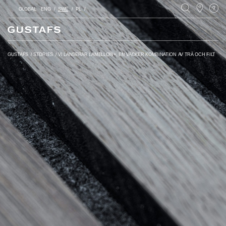
GLOBAL
ENG
SWE
PL
GUSTAFS
/
STORIES
/
VI LANSERAR LAMELLOW+, EN VACKER KOMBINATION AV TRÄ OCH FILT