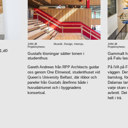
JUNI-26
Akustik
,
Design
,
Intervju
,
JUNI-26
Projektnyheter
,
Projektnyheter
,
1,d0
Gustafs lösningar sätter tonen i
Gammalt han
studenthus
på Falu las
Gareth Andrews från RPP Architects guidar
På IVA på Fa
oss genom One Elmwood, studenthuset vid
väggen. Den 
Queen’s University Belfast, där ribbor och
barrskog, fö
paneler från Gustafs återfinns både i
Dalarnas la
huvudatriumet och i byggnadens
varje skarv 
konsertsal.
avbrott. Det
helt i trä.