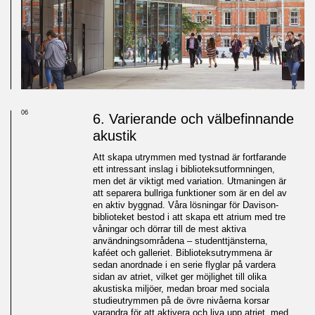
06
6. Varierande och välbefinnande
akustik
Att skapa utrymmen med tystnad är fortfarande
ett intressant inslag i biblioteksutformningen,
men det är viktigt med variation. Utmaningen är
att separera bullriga funktioner som är en del av
en aktiv byggnad. Våra lösningar för Davison-
biblioteket bestod i att skapa ett atrium med tre
våningar och dörrar till de mest aktiva
användningsområdena – studenttjänsterna,
kaféet och galleriet. Biblioteksutrymmena är
sedan anordnade i en serie flyglar på vardera
sidan av atriet, vilket ger möjlighet till olika
akustiska miljöer, medan broar med sociala
studieutrymmen på de övre nivåerna korsar
varandra för att aktivera och liva upp atriet, med