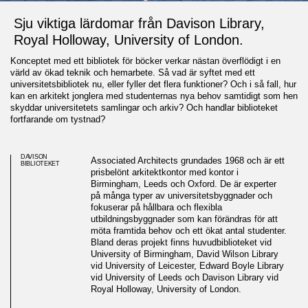
Sju viktiga lärdomar från Davison Library,
Royal Holloway, University of London.
Konceptet med ett bibliotek för böcker verkar nästan överflödigt i en
värld av ökad teknik och hemarbete. Så vad är syftet med ett
universitetsbibliotek nu, eller fyller det flera funktioner? Och i så fall, hur
kan en arkitekt jonglera med studenternas nya behov samtidigt som hen
skyddar universitetets samlingar och arkiv? Och handlar biblioteket
fortfarande om tystnad?
DAVISON
Associated Architects grundades 1968 och är ett
BIBLIOTEKET
prisbelönt arkitektkontor med kontor i
Birmingham, Leeds och Oxford. De är experter
på många typer av universitetsbyggnader och
fokuserar på hållbara och flexibla
utbildningsbyggnader som kan förändras för att
möta framtida behov och ett ökat antal studenter.
Bland deras projekt finns huvudbiblioteket vid
University of Birmingham, David Wilson Library
Associated Architects syn på
vid University of Leicester, Edward Boyle Library
vid University of Leeds och Davison Library vid
universitetsbibliotek
Royal Holloway, University of London.