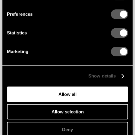
Preferences
Statistics
Marketing
Show details
5. Ett modernt utförande med
05
Allow all
anknytning till universitetets
historia
Allow selection
På Royal Holloway ville vi skapa en föränderlig
byggnad och ett landskap som ger utsikt över
campusets historiska arv, den nygotiska
Deny
Founder’s Building. Biblioteket har ett modernt