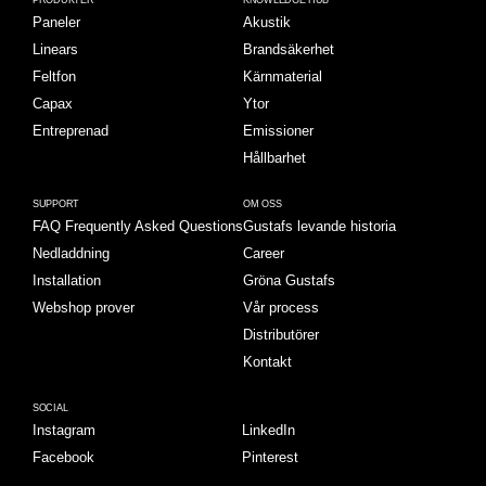
PRODUKTER
KNOWLEDGE HUB
Paneler
Akustik
Linears
Brandsäkerhet
Feltfon
Kärnmaterial
Capax
Ytor
Entreprenad
Emissioner
Hållbarhet
SUPPORT
OM OSS
FAQ Frequently Asked Questions
Gustafs levande historia
Nedladdning
Career
Installation
Gröna Gustafs
Webshop prover
Vår process
Distributörer
Kontakt
SOCIAL
Instagram
LinkedIn
Facebook
Pinterest