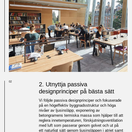
02
2. Utnyttja passiva
designprinciper på bästa sätt
Vi följde passiva designprinciper och fokuserade
på en högeffektiv byggnadsstruktur och höga
nivåer av ljusinsläpp, exponering av
betongramens termiska massa som hjälper till att
reglera innetemperaturen, förskjutningsventilation
med luft som passerar genom golvet och ut på
ett naturligt sätt genom ljusinsläppen i atriet samt