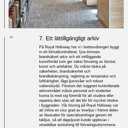
7. Ett lättillgängligt arkiv
07
På Royal Holloway har vi i bottenvåningen byggt
in ett klimatkontrollerat, fyra timmars
brandsäkert arkiv och ett intilliggande
konstförråd som ger säker förvaring av böcker,
konst och artefakter. Du måste tänka på
säkerheten, brandsäkerhet och
brandbekämpning, reglering av temperatur och
luftfuktighet, låga ljusnivåer och robust
vattenskydd. Förutom det noggrant kontrollerade
arkivområdet måste personal och studenter
kunna ta med sig föremål för att studera eller
reparera dem utan att det blir för mycket rörelse
i byggnaden. Vår lösning på Royal Holloway var
att införa en viss grad av överljus i främre delen
av läsesalen för specialsamlingar genom ett
takljus, så att dagsljuset kunde upplevas i
omedelbar anslutning till förvaringsutrymmena.