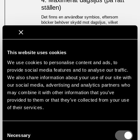
4. Maximerat dagsljus (på rätt
ställen)
Det finns en användbar symbios, eftersom
böcker behöver skydd mot dagsljus, vilket
innebär att de kan stå i centrum av ett
biblioteksplan, medan människor vill vara i
utkanten och njuta av dagsljus och utsikt. Om
man tittar på Davison-biblioteket ger den höga
graden av glasrutor dagsljus in i
This website uses cookies
studieutrymmena, vilket främjar långa perioder av
koncentration.
We use cookies to personalise content and ads, to
provide social media features and to analyse our traffic.
We also share information about your use of our site with
our social media, advertising and analytics partners who
may combine it with other information that you’ve
provided to them or that they’ve collected from your use
of their services.
Consent
Necessary
Selection