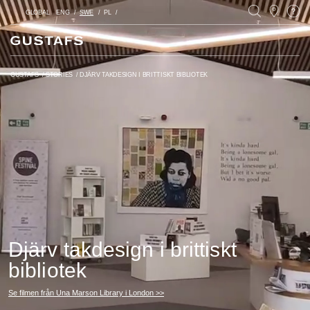
GLOBAL
ENG
SWE
PL
GUSTAFS
/
STORIES
/
DJÄRV TAKDESIGN I BRITTISKT BIBLIOTEK
Djärv takdesign i brittiskt
bibliotek
Se filmen från Una Marson Library i London >>