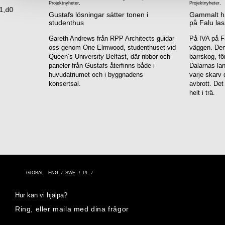
Projektnyheter
,
Projektnyheter
,
1,d0
Gustafs lösningar sätter tonen i
Gammalt han
studenthus
på Falu las
Gareth Andrews från RPP Architects guidar
På IVA på Fa
oss genom One Elmwood, studenthuset vid
väggen. Den 
Queen’s University Belfast, där ribbor och
barrskog, fö
paneler från Gustafs återfinns både i
Dalarnas la
huvudatriumet och i byggnadens
varje skarv 
konsertsal.
avbrott. Det
helt i trä.
GLOBAL
ENG
SWE
PL
Hur kan vi hjälpa?
Ring, eller maila med dina frågor
Adress