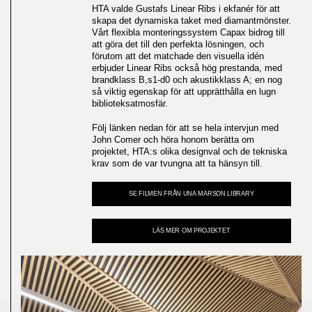
HTA valde Gustafs Linear Ribs i ekfanér för att
skapa det dynamiska taket med diamantmönster.
Vårt flexibla monteringssystem Capax bidrog till
att göra det till den perfekta lösningen, och
förutom att det matchade den visuella idén
erbjuder Linear Ribs också hög prestanda, med
brandklass B,s1-d0 och akustikklass A; en nog
så viktig egenskap för att upprätthålla en lugn
biblioteksatmosfär.
Följ länken nedan för att se hela intervjun med
John Comer och höra honom berätta om
projektet, HTA:s olika designval och de tekniska
krav som de var tvungna att ta hänsyn till.
SE FILMEN FRÅN UNA MARSON LIBRARY
LÄS MER OM PROJEKTET