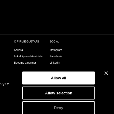
O FIRMIE GUSTAFS
SOCIAL
Kariera
Instagram
Lokalni przedstawiciele
Facebook
Become a partner
LinkedIn
Nasz proces
Pinterest
Webshop
Allow all
Kontact
alyse
O Gustafs
Allow selection
Zielone Gustafs
Deny