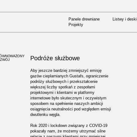
Panele drewniane
Listwy i deski
OZWÓJ
/
PODRÓŻE SŁUŻBOWE
Projekty
Panele drewniane
Listwy i deski
Projekty
ÓWNOWAŻONY
Podróże służbowe
ZWÓJ
Aby jeszcze bardziej zmniejszyć emisję
gazów cieplarnianych Gustafs, ograniczenie
podróży służbowych i przekształcenie
większej liczby spotkań z zespołami
projektowymi i klientami w platformy
internetowe było skutecznym i oczywistym
sposobem na spełnienie naszych ambicji
osiągnięcia neutralności pod względem emisji
dwutlenku węgla.
Rok 2020 i lockdown związany z COVID-19
pokazały nam, że możemy utrzymać silne
relacje z naszymi klientami przy mniejszej