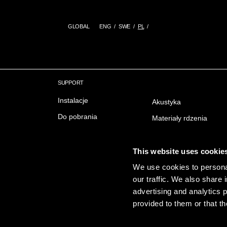
GLOBAL
ENG
SWE
PL
SUPPORT
Instalacje
Akustyka
Do pobrania
Materiały rdzenia
Delivery & Trading conditions
Ochrona przeciwpożar
FAQ Często zadawane
Wykończenie powierzc
This website uses cookie
pytania
Emisji
We use cookies to personal
our traffic. We also share 
Zrownowazony rozwoj
advertising and analytics 
provided to them or that th