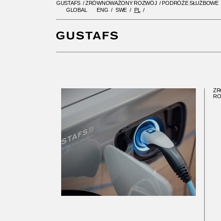
GUSTAFS
/
ZRÓWNOWAŻONY ROZWÓJ
/
PODRÓŻE SŁUŻBOWE
GLOBAL
ENG
SWE
PL
GUSTAFS
/
ZRÓWNOWAŻONY R
ZR
RO