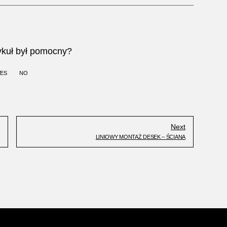
ykuł był pomocny?
YES
NO
Next
LINIOWY MONTAŻ DESEK – ŚCIANA