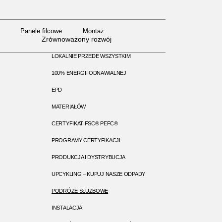
Panele filcowe
Montaż
Panele filcowe
Montaż
Zrównoważony rozwój
LOKALNIE PRZEDE WSZYSTKIM
100% ENERGII ODNAWIALNEJ
EPD
MATERIAŁÓW
CERTYFIKAT FSC® PEFC®
PROGRAMY CERTYFIKACJI
PRODUKCJA I DYSTRYBUCJA
UPCYKLING – KUPUJ NASZE ODPADY
PODRÓŻE SŁUŻBOWE
INSTALACJA