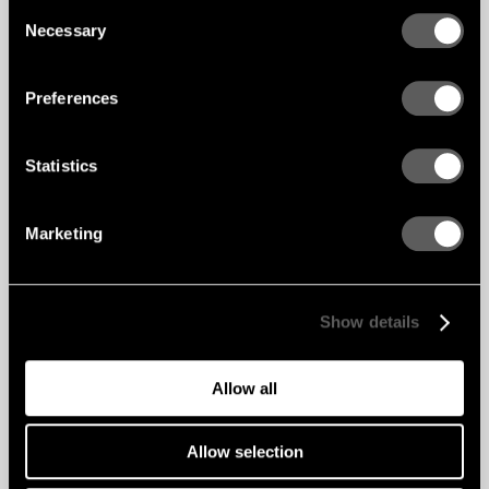
towarów na paletach.
Consent
Necessary
Selection
Wszystkie samochody ciężarowe
należące do Gustafsa są napędzane
biodieslem o co najmniej 27% zawartości
Preferences
odnawialnych źródeł energii, a my
uważnie śledzimy elektryfikację
samochodów ciężarowych. Wszystkie
użyte opony są wolne od rakotwórczych
Statistics
olejów HA.
Wszyscy kierowcy muszą uczestniczyć
Marketing
w programie szkolenia w zakresie
ekologicznej jazdy.
Show details
Allow all
Allow selection