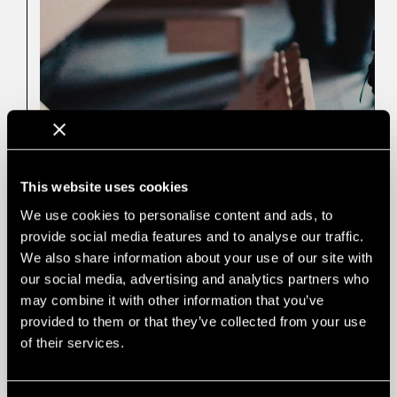
This website uses cookies
We use cookies to personalise content and ads, to
provide social media features and to analyse our traffic.
ZRÓWNOWAŻONY
We also share information about your use of our site with
Dystrybucja
ROZWÓJ
our social media, advertising and analytics partners who
Aby nie wysyłać powietrza, używamy
may combine it with other information that you’ve
niestandardowych opakowań dla naszych
niestandardowych produktów. Gustafs
provided to them or that they’ve collected from your use
posiada własną produkcję pudełek
of their services.
kartonowych ciętych na wymiar. Aby
lepiej zapełnić ciężarówki, stosujemy
innowacyjny system sztaplowania