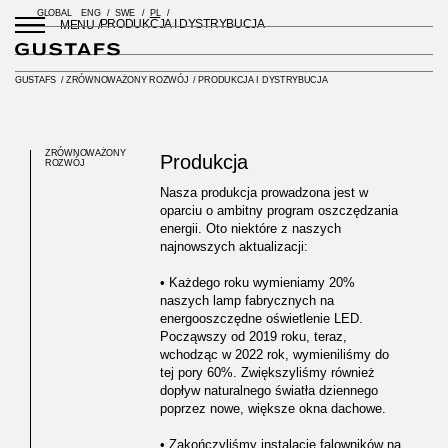
GLOBAL
ENG
SWE
PL
PRODUKCJA I DYSTRYBUCJA
MENU /
GUSTAFS
/
ZRÓWNOWAŻONY ROZWÓJ
/
PRODUKCJA I DYSTRYBUCJA
ZRÓWNOWAŻONY
Produkcja
ROZWÓJ
Nasza produkcja prowadzona jest w
oparciu o ambitny program oszczędzania
energii. Oto niektóre z naszych
najnowszych aktualizacji:
• Każdego roku wymieniamy 20%
naszych lamp fabrycznych na
energooszczędne oświetlenie LED.
Począwszy od 2019 roku, teraz,
wchodząc w 2022 rok, wymieniliśmy do
tej pory 60%. Zwiększyliśmy również
dopływ naturalnego światła dziennego
poprzez nowe, większe okna dachowe.
• Zakończyliśmy instalację falowników na