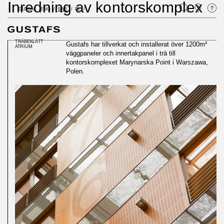
Inredning av kontorskomplex
GLOBAL
ENG
SWE
PL
TRÄBEKLÄTT
Gustafs har tillverkat och installerat över 1200m²
ATRIUM
väggpaneler och innertakpanel i trä till
kontorskomplexet Marynarska Point i Warszawa,
Polen.