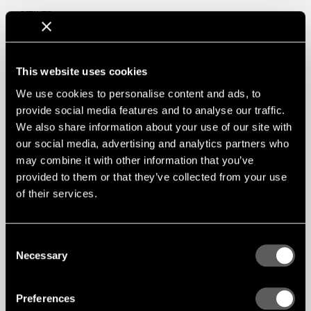
DETALJER
Byggherre: Skanska
Foto: Pawel Klein
Produkt: Träpaneler
This website uses cookies
Produkt: Specialperforerade akustikpaneler
Produkt: Akustikpanel PH8
We use cookies to personalise content and ads, to
Fanér: Ek
Brandklass: A2-s1,d0
provide social media features and to analyse our traffic.
We also share information about your use of our site with
our social media, advertising and analytics partners who
may combine it with other information that you’ve
provided to them or that they’ve collected from your use
of their services.
Consent
Necessary
Selection
Preferences