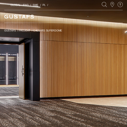
GLOBAL
ENG
SWE
PL
GUSTAFS
/
PROJEKT
/
CAESARS SUPERDOME