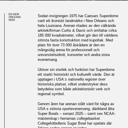
EN NEW
Sedan invigningen 1975 har Caesars Superdome
ORLEANS-
IKON
varit ett ikoniskt landmärke i New Orleans och
hela Louisiana. Arenan ritades av den välkända
arkitektfirman Curtis & Davis och omfattar cirka
185 000 kvadratmeter, vilket gör den till världens
största fasta konstruktion med kupoltak. Med
plats för över 73 000 åskådare är den en
mångsidig arena för professionell och
universitetsidrott, konserter och andra stora
evenemang.
Utöver sin storlek och funktion har Superdome
ett starkt historiskt och kulturellt värde. Den är
upptagen i
USA:s nationella register över
historiska platser,
vilket understryker dess
betydelse som både arkitektoniskt verk och
regional symbol.
Genom åren har arenan stått värd för några av
USA:s största sportevenemang, däribland åtta
Ekribbor ger värme och akustisk
Super Bowls – senast 2025 – samt sex NCAA-
mästerskap i herrarnas collegebasket.
prestanda till idrottsarena
Collegefotbollens Sugar Bowl har spelats där