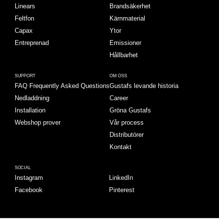
Linears
Brandsäkerhet
Feltfon
Kärnmaterial
Capax
Ytor
Entreprenad
Emissioner
Hållbarhet
SUPPORT
OM OSS
FAQ Frequently Asked Questions
Gustafs levande historia
Nedladdning
Career
Installation
Gröna Gustafs
Webshop prover
Vår process
Distributörer
Kontakt
SOCIAL
Instagram
LinkedIn
Facebook
Pinterest