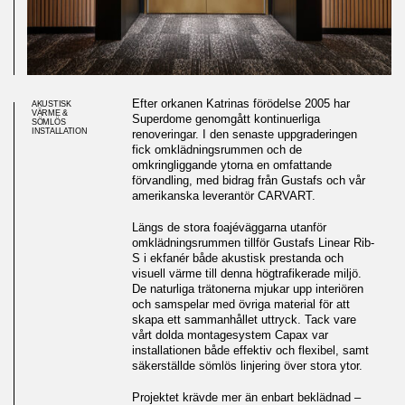
Efter orkanen Katrinas förödelse 2005 har
AKUSTISK
VÄRME &
Superdome genomgått kontinuerliga
SÖMLÖS
INSTALLATION
renoveringar. I den senaste uppgraderingen
fick omklädningsrummen och de
omkringliggande ytorna en omfattande
förvandling, med bidrag från Gustafs och vår
amerikanska leverantör CARVART.
Längs de stora foajéväggarna utanför
omklädningsrummen tillför Gustafs Linear Rib-
S i ekfanér både akustisk prestanda och
visuell värme till denna högtrafikerade miljö.
De naturliga trätonerna mjukar upp interiören
och samspelar med övriga material för att
skapa ett sammanhållet uttryck. Tack vare
vårt dolda montagesystem Capax var
installationen både effektiv och flexibel, samt
säkerställde sömlös linjering över stora ytor.
Projektet krävde mer än enbart beklädnad –