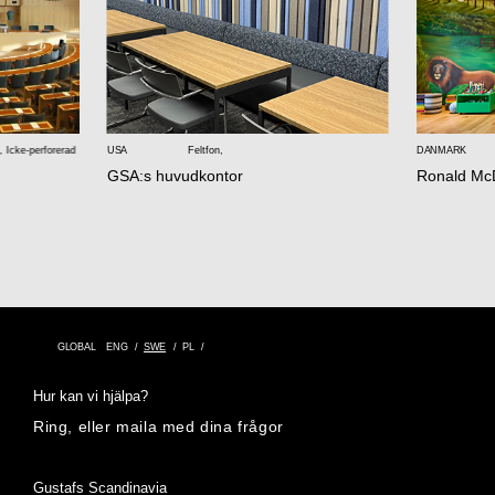
,
Icke-perforerad
USA
Feltfon
,
DANMARK
GSA:s huvudkontor
Ronald Mc
GLOBAL
ENG
SWE
PL
Hur kan vi hjälpa?
Ring, eller maila med dina frågor
Adress
Gustafs Scandinavia