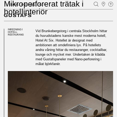
Mikroperforerat trätak i
GLOBAL
ENG
SWE
PL
hotellinteriör
INREDNING I
Vid Brunkebergstorg i centrala Stockholm hittar
HOTELL-
RESTAURANG
du huvudstadens kanske mest moderna hotell,
Hotel At Six. Hotellet är designat med
ambitionen att omdefiniera lyx. På hotellets
andra våning hittar du restauranger, cocktailbar,
lounge och mycket mer. Undertaken är klädda
med Gustafspaneler med Nano-perforering i
målat björkfanér.