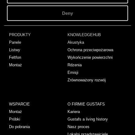
PROJEKTY
STORIES
Projekty
Wiadomości
Deny
PRODUKTY
KNOWLEDGEHUB
Panele
Akustyka
Listwy
Ochrona przeciwpożarowa
Feltfon
Wykończenie powierzchni
Montaż
Rdzenia
Emisji
Zrównoważony rozwój
WSPARCIE
O FIRMIE GUSTAFS
Montaż
Kariera
Próbki
Gustafs a living history
Do pobrania
Nasz proces
Lokalni przedstawiciele