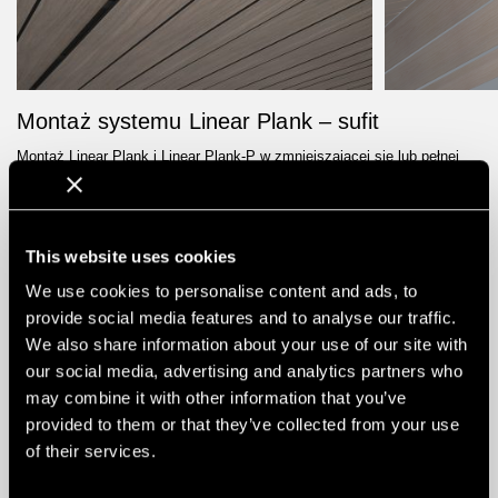
Montaż systemu Linear Plank – sufit
Montaż Linear Plank i Linear Plank-P w zmniejszającej się lub pełnej
długości.
ZASTOSOWANIE
Sufity
TYP / ROZWIĄZANIE
System liniowy
This website uses cookies
INSTALACJA
CAPAX SYSTEM
We use cookies to personalise content and ads, to
provide social media features and to analyse our traffic.
KONTAKT
We also share information about your use of our site with
our social media, advertising and analytics partners who
may combine it with other information that you’ve
PODSTAWOWE INFORMACJE
MENU /
provided to them or that they’ve collected from your use
of their services.