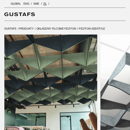
GLOBAL
ENG
SWE
PL
GUSTAFS
/
PRODUKTY
/
OKŁADZINY FILCOWE FELTFON
/
FELTFON ADDSTYLE