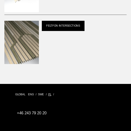
FELTFON INTERSECTIONS
GLOBAL
ENG
SWE
PL
+46 243 79 20 20