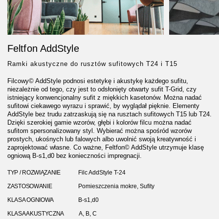
Feltfon AddStyle
Ramki akustyczne do rusztów sufitowych T24 i T15
Filcowy© AddStyle podnosi estetykę i akustykę każdego sufitu,
niezależnie od tego, czy jest to odsłonięty otwarty sufit T-Grid, czy
istniejący konwencjonalny sufit z miękkich kasetonów. Można nadać
sufitowi ciekawego wyrazu i sprawić, by wyglądał pięknie. Elementy
AddStyle bez trudu zatrzaskują się na rusztach sufitowych T15 lub T24.
Dzięki szerokiej gamie wzorów, głębi i kolorów filcu można nadać
sufitom spersonalizowany styl. Wybierać można spośród wzorów
prostych, ukośnych lub falowych albo uwolnić swoją kreatywność i
zaprojektować własne. Co ważne, Feltfon© AddStyle utrzymuje klasę
ogniową B-s1,d0 bez konieczności impregnacji.
TYP / ROZWIĄZANIE
Filc AddStyle T-24
ZASTOSOWANIE
Pomieszczenia mokre, Sufity
KLASA OGNIOWA
B-s1,d0
KLASA AKUSTYCZNA
A, B, C