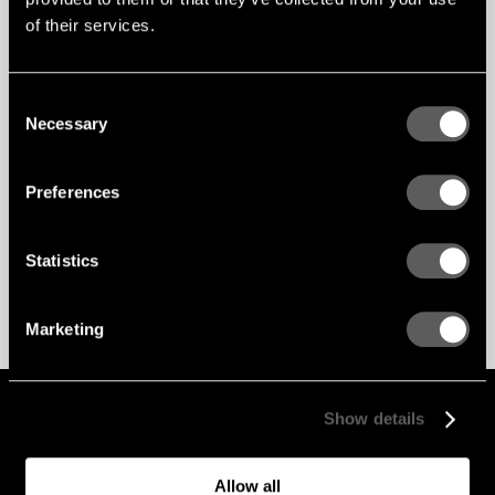
of their services.
Consent
Czy ten artykuł był pomocny?
Necessary
Selection
YES
NO
Preferences
Next
Statistics
Previous
OŚWIADCZENIA WYNIKAJĄCE Z CERTYFIKATÓW BUDOWLANYCH
Marketing
GLOBAL
ENG
SWE
PL
Show details
+46 243 79 20 20
Allow all