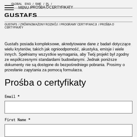
GLOBAL
ENG
SWE
PL
PROŚBA O CERTYFIKATY
MENU /
GUSTAFS
/
ZRÓWNOWAŻONY ROZWÓJ
/
PROGRAMY CERTYFIKACJI
/
PROŚBA O
CERTYFIKATY
Gustafs posiada kompleksowe, akredytowane dane z badań dotyczące
wielu kryteriów, takich jak ognioodporność, akustyka, emisje i wiele
innych. Spełniamy wszystkie wymagania, aby Twój projekt był zgodny
ze współczesnymi standardami budowlanymi. Jednak poniższe
dokumenty nie są dostępne do bezpośredniego pobrania. Prosimy o
przesłanie zapytania za pomocą formularza.
Prośba o certyfikaty