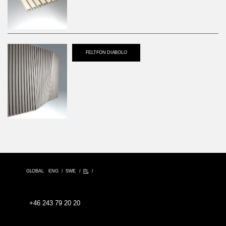
FELTFON DIABOLO
GLOBAL
ENG
SWE
PL
+46 243 79 20 20