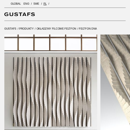
GLOBAL
ENG
SWE
PL
GUSTAFS
/
PRODUKTY
/
OKŁADZINY FILCOWE FELTFON
/
FELTFON DNA