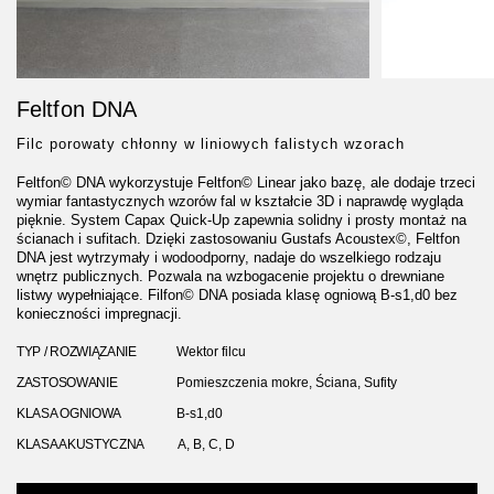
Feltfon DNA
Filc porowaty chłonny w liniowych falistych wzorach
Feltfon© DNA wykorzystuje Feltfon© Linear jako bazę, ale dodaje trzeci
wymiar fantastycznych wzorów fal w kształcie 3D i naprawdę wygląda
pięknie. System Capax Quick-Up zapewnia solidny i prosty montaż na
ścianach i sufitach. Dzięki zastosowaniu Gustafs Acoustex©, Feltfon
DNA jest wytrzymały i wodoodporny, nadaje do wszelkiego rodzaju
wnętrz publicznych. Pozwala na wzbogacenie projektu o drewniane
listwy wypełniające. Filfon© DNA posiada klasę ogniową B-s1,d0 bez
konieczności impregnacji.
TYP / ROZWIĄZANIE
Wektor filcu
ZASTOSOWANIE
Pomieszczenia mokre, Ściana, Sufity
KLASA OGNIOWA
B-s1,d0
KLASA AKUSTYCZNA
A, B, C, D