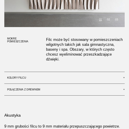
01
02
03
MOKRE
Filc może być stosowany w pomieszczeniach
POMIESZCZENIA
wilgotnych takich jak sala gimnastyczna,
baseny i spa. Obszary, w których często
chcesz wyeliminować przeszkadzające
dźwięki.
KOLORY FILCU
+
POŁĄCZENIA Z DREWNEM
+
Akustyka
9 mm grubości filcu to 9 mm materiału przepuszczającego powietrze.