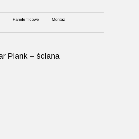
Panele filcowe
Montaż
Panele filcowe
Montaż
r Plank – ściana
M