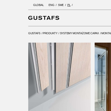
GLOBAL
ENG
SWE
PL
GUSTAFS
/
PRODUKTY
/
SYSTEMY M
LINEAR PLANK – ŚCIANA
GUSTAFS
/
PRODUKTY
/
SYSTEMY MONTAŻOWE CAPAX
/
MONTAŻ