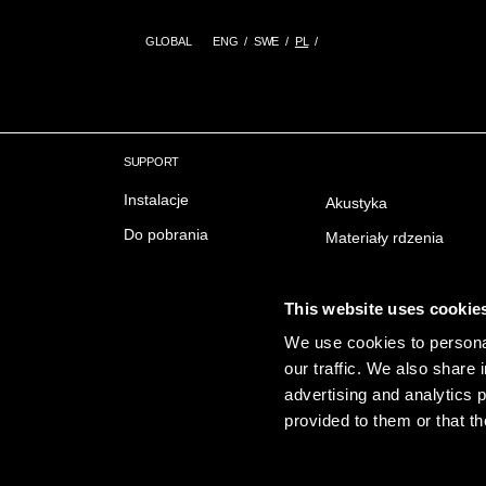
GLOBAL
ENG
SWE
PL
SUPPORT
Instalacje
Akustyka
Do pobrania
Materiały rdzenia
Delivery & Trading conditions
Ochrona przeciwpożar
FAQ Często zadawane
Wykończenie powierzc
This website uses cookie
pytania
Emisji
We use cookies to personal
our traffic. We also share 
Zrownowazony rozwoj
advertising and analytics 
provided to them or that th