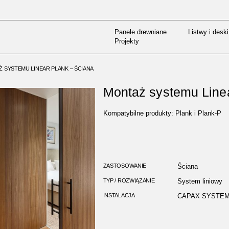
Panele drewniane
Listwy i deski
ONTAŻOWE CAPAX
/
MONTAŻ SYSTEMU
Projekty
Panele drewniane
Listwy i deski
Projekty
 SYSTEMU LINEAR PLANK – ŚCIANA
Montaż systemu Linea
Kompatybilne produkty: Plank i Plank-P
ZASTOSOWANIE
Ściana
TYP / ROZWIĄZANIE
System liniowy
INSTALACJA
CAPAX SYSTE