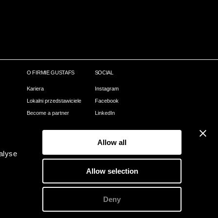
O FIRMIE GUSTAFS
SOCIAL
Kariera
Instagram
Lokalni przedstawiciele
Facebook
Become a partner
LinkedIn
Nasz proces
Pinterest
Webshop
Allow all
Kontact
alyse
O Gustafs
Allow selection
Zielone Gustafs
Deny