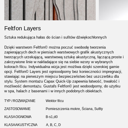
Feltfon Layers
Sztuka redukująca hałas do ścian i sufitów dźwiękochłonnych
Dzięki warstwom Feltfon© można poczuć swobodę tworzenia
zapierających dech w piersiach warstwowych grafik akustycznych
tworzących urzekającą, warstwową sztukę akustyczną, łączącą proste i
zakrzywione linie w nakładające się na siebie wzory w wybranych
kolorach filcu. Indywidualna wizja jest możliwa dzięki szerokiej gamie
opcji. Feltfon© Layers jest ognioodporny bez konieczności impregnacji,
stawiając na pierwszym miejscu bezpieczeństwo bez uszczerbku dla
stylu. System montażu Capax Quick-Up zapewnia łatwość, trwałość i
możliwość demontażu. Gustafs Feltfon© jest wodoodporny, do użytku
w spa, halach z basenami i w innych podobnych obiektach.
TYP / ROZWIĄZANIE
Wektor filcu
ZASTOSOWANIE
Pomieszczenia mokre, Ściana, Sufity
KLASA OGNIOWA
B-s1,d0
KLASA AKUSTYCZNA
A, B, C, D