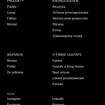
PRODUKTY
KNOWLEDGEHUB
Panele
Akustyka
Listwy
Ochrona przeciwpożarowa
Feltfon
Wykończenie powierzchni
Montaż
Rdzenia
Emisji
Zrównoważony rozwój
WSPARCIE
O FIRMIE GUSTAFS
Montaż
Kariera
Próbki
Gustafs a living history
Do pobrania
Nasz proces
Lokalni przedstawiciele
Kontakt
SOCIAL
Instagram
LinkedIn
Facebook
Pinterest