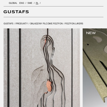
GLOBAL
ENG
SWE
PL
GUSTAFS
/
PRODUKTY
/
OKŁADZINY FILCOWE FELTFON
/
FELTFON LAYERS