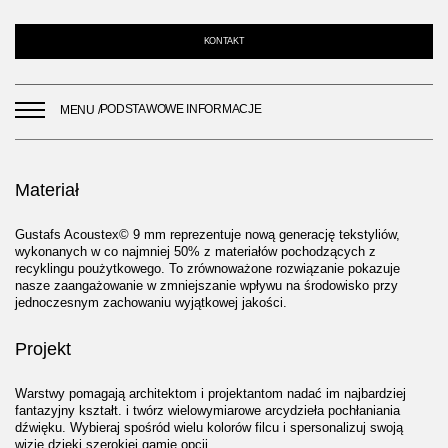
KONTAKT
PODSTAWOWE INFORMACJE
MENU /
Materiał
Gustafs Acoustex© 9 mm reprezentuje nową generację tekstyliów,
wykonanych w co najmniej 50% z materiałów pochodzących z
recyklingu poużytkowego. To zrównoważone rozwiązanie pokazuje
nasze zaangażowanie w zmniejszanie wpływu na środowisko przy
jednoczesnym zachowaniu wyjątkowej jakości.
Projekt
Warstwy pomagają architektom i projektantom nadać im najbardziej
fantazyjny kształt. i twórz wielowymiarowe arcydzieła pochłaniania
dźwięku. Wybieraj spośród wielu kolorów filcu i spersonalizuj swoją
wizję dzięki szerokiej gamie opcji.