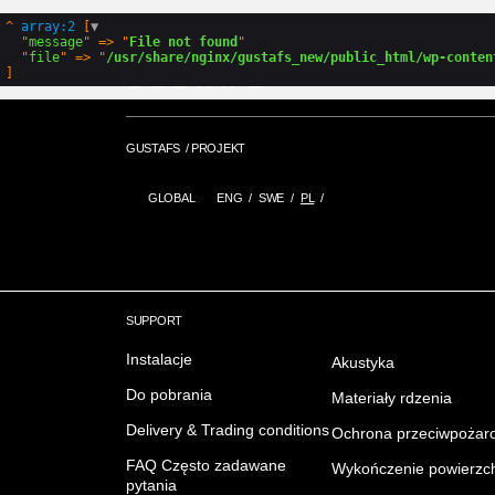
GLOBAL
ENG
SWE
PL
^
array:2
 [
▼
GUSTAFS
/
PROJEKT
  "
message
" => "
File not found
"

  "
file
" => "
/usr/share/nginx/gustafs_new/public_html/wp-conten
GUSTAFS
/
PROJEKT
GLOBAL
ENG
SWE
PL
SUPPORT
Instalacje
Akustyka
Do pobrania
Materiały rdzenia
Delivery & Trading conditions
Ochrona przeciwpożar
FAQ Często zadawane
Wykończenie powierzc
pytania