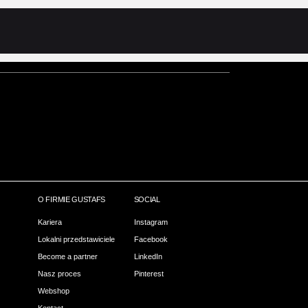
Panele filcowe
Montaż
Panele filcowe
Montaż
O FIRMIE GUSTAFS
SOCIAL
Kariera
Instagram
Lokalni przedstawiciele
Facebook
Become a partner
LinkedIn
Nasz proces
Pinterest
Webshop