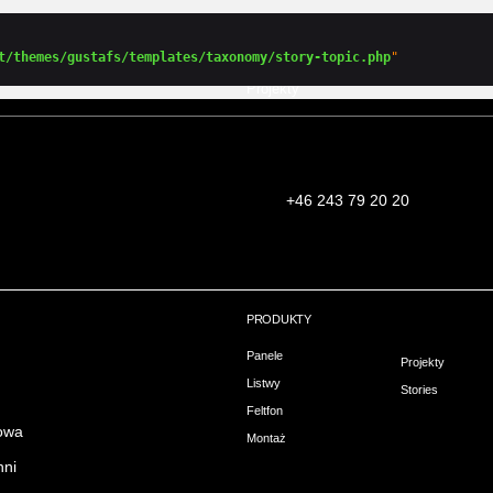
Panele drewniane
Listwy i deski
Projekty
t/themes/gustafs/templates/taxonomy/story-topic.php
Panele drewniane
Listwy i deski
Projekty
+46 243 79 20 20
PRODUKTY
Panele
Projekty
Listwy
Stories
Feltfon
owa
Montaż
hni