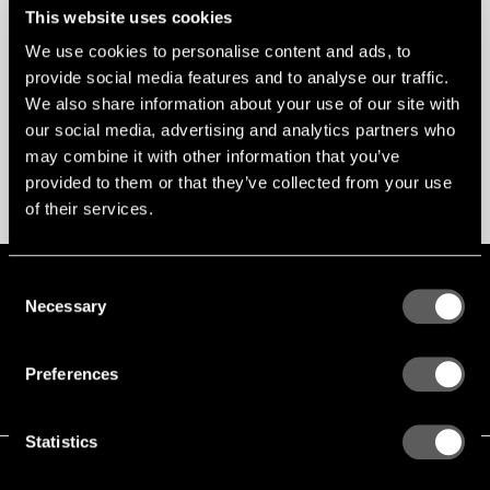
This website uses cookies
Representatives
We use cookies to personalise content and ads, to
provide social media features and to analyse our traffic.
AZJA
We also share information about your use of our site with
EUROPA
our social media, advertising and analytics partners who
BLISKI WSCHÓD
may combine it with other information that you’ve
AMERYKA PÓŁNOCNA
provided to them or that they’ve collected from your use
of their services.
Consent
GLOBAL
ENG
SWE
PL
Necessary
Selection
+46 243 79 20 20
Preferences
Statistics