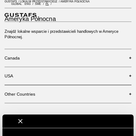
GUSTAFS
/
LOKALNI PRZEDSTAWICIELE
/
AMERYKA PÓŁNOCNA
GLOBAL
ENG
SWE
PL
Ameryka Północna
Znajdź lokalne wsparcie i przedstawicieli handlowych w Ameryce
Północnej.
Canada
+
USA
+
Other Countries
+