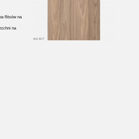
ba flitsów na
rzchni na