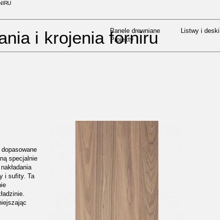
NIRU
Panele drewniane
Listwy i deski
PASOWYWANIE I KROJENIE FORNIRU
Projekty
Panele drewniane
Listwy i deski
ia i krojenia forniru
Projekty
są dopasowane
ną specjalnie
nakładania
i sufity. Ta
ie
ładzinie.
iejszając