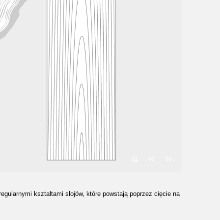
01
02
03
regularnymi kształtami słojów, które powstają poprzez cięcie na