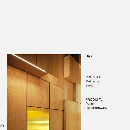
DĄB
PROJEKT:
Malmö na
żywo
PRODUKT:
Panel
nieperforowany
ONY