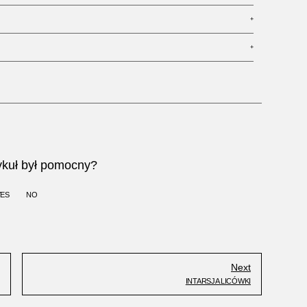
+
+
ykuł był pomocny?
YES
NO
Next
INTARSJA LICÓWKI