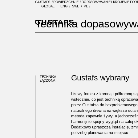
GUSTAFS
/
POWIERZCHNIE
/
DOPASOWYWANIE I KROJENIE FOR
GLOBAL
ENG
SWE
PL
GUSTAFS
/
POWIERZCHNIE
/
DO
Technika dopasowywan
Gustafs wybrany
TECHNIKA
ŁĄCZONA
Listwy forniru z koroną i półkoroną 
wstecznie, co jest techniką opracowa
przez Gustafsa do bezproblemowego 
naturalnego drewna na większe ściany 
metoda zapewnia żywy, a jednocześn
harmonijnie spójny wygląd na całej ok
Dodatkowo upraszcza instalację, zmn
potrzebę planowania na miejscu.