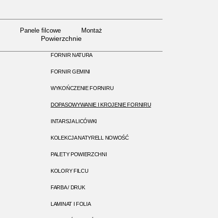
Panele filcowe
Montaż
Panele filcowe
Montaż
Powierzchnie
FORNIR NATURA
FORNIR GEMINI
WYKOŃCZENIE FORNIRU
DOPASOWYWANIE I KROJENIE FORNIRU
INTARSJA LICÓWKI
KOLEKCJA NATYRELL NOWOŚĆ
PALETY POWIERZCHNI
KOLORY FILCU
FARBA / DRUK
LAMINAT I FOLIA