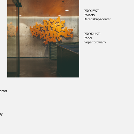
PROJEKT:
Politiets
Beredskapscenter
PRODUKT:
Panel
nieperforowany
enter
ny