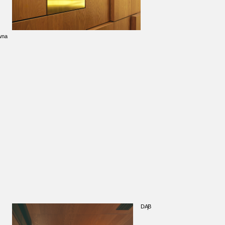
wna
DĄB