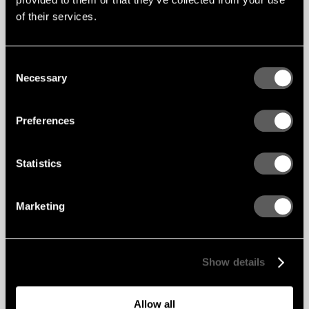
of their services.
KLASA OGNIOWA
B-s1,d0
KLASA AKUSTYCZNA
A
Consent
Necessary
Selection
Preferences
Statistics
Marketing
Show details
Allow all