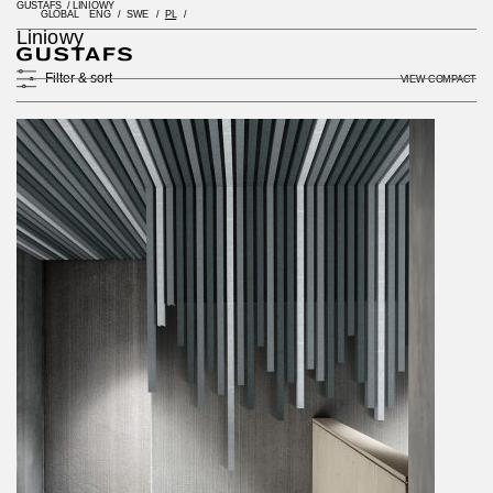
GUSTAFS
/
LINIOWY
GLOBAL
ENG
SWE
PL
Liniowy
Filter & sort
VIEW COMPACT