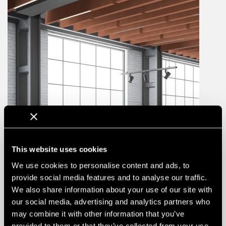
This website uses cookies
We use cookies to personalise content and ads, to
provide social media features and to analyse our traffic.
We also share information about your use of our site with
Feltfon Baffles
our social media, advertising and analytics partners who
TYP / ROZWIĄZANIE
Filc liniowy
may combine it with other information that you’ve
ZASTOSOWANIE
Pomieszczenia mokre, Ściana, Sufity
provided to them or that they’ve collected from your use