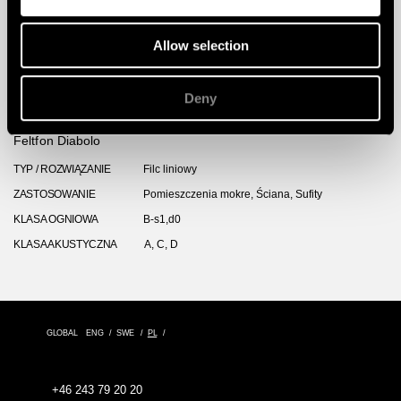
Allow selection
Deny
Feltfon Diabolo
TYP / ROZWIĄZANIE
Filc liniowy
ZASTOSOWANIE
Pomieszczenia mokre, Ściana, Sufity
KLASA OGNIOWA
B-s1,d0
KLASA AKUSTYCZNA
A, C, D
GLOBAL
ENG
SWE
PL
+46 243 79 20 20