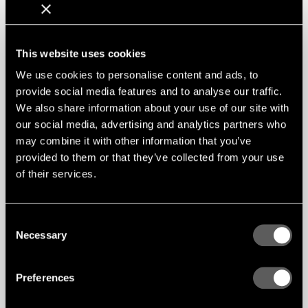
kvalitet. Även truckkort är meriterande.
Ansökan
This website uses cookies
Skicka din ansökan med CV
till
jan.astrom@gustafs.com
.
We use cookies to personalise content and ads, to
provide social media features and to analyse our traffic.
Sista ansökningsdag 7/8.
We also share information about your use of our site with
our social media, advertising and analytics partners who
may combine it with other information that you’ve
provided to them or that they’ve collected from your use
of their services.
Consent
Necessary
Selection
Preferences