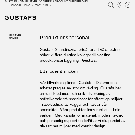
GUSTAFS
/
OM GUSTAFS
/
CAREER
/
PRODUKTIONSPERSONAL
GLOBAL
ENG
SWE
PL
GUSTAFS
Produktionspersonal
SÖKER
Gustafs Scandinavia fortsätter att växa och nu
söker vi flera duktiga kollegor till vår fina
produktionsanläggning i Gustafs.
Ett modernt snickeri
Vår tillverkning finns i Gustafs i Dalarna och
arbetet präglas av stor omväxling. Gustafs har
en världsledande och unik tillverkning av
sofistikerade träinredningar för offentliga miljöer.
Träbeklädnad av väggar och tak är vår
specialitet. Våra produkter finns runt om i hela
världen. Med känsla för material, modern teknik
och personlig support underlättar vi skapandet av
trivsamma miljöer med kreativ design.