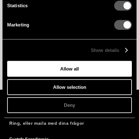
Statistics
Marketing
Show details
Allow all
Allow selection
GLOBAL
ENG
SWE
PL
Deny
Hur kan vi hjälpa?
Ring, eller maila med dina frågor
Adress