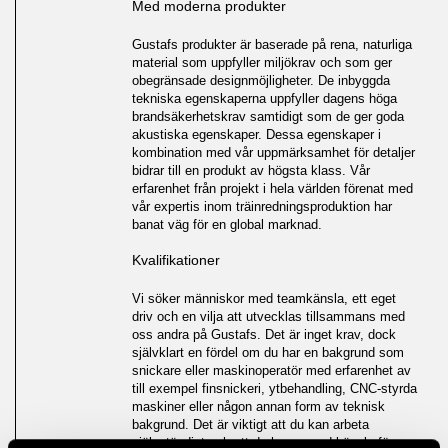
Med moderna produkter
Gustafs produkter är baserade på rena, naturliga
material som uppfyller miljökrav och som ger
obegränsade designmöjligheter. De inbyggda
tekniska egenskaperna uppfyller dagens höga
brandsäkerhetskrav samtidigt som de ger goda
akustiska egenskaper. Dessa egenskaper i
kombination med vår uppmärksamhet för detaljer
bidrar till en produkt av högsta klass. Vår
erfarenhet från projekt i hela världen förenat med
vår expertis inom träinredningsproduktion har
banat väg för en global marknad.
Kvalifikationer
Vi söker människor med teamkänsla, ett eget
driv och en vilja att utvecklas tillsammans med
oss andra på Gustafs. Det är inget krav, dock
självklart en fördel om du har en bakgrund som
snickare eller maskinoperatör med erfarenhet av
till exempel finsnickeri, ytbehandling, CNC-styrda
maskiner eller någon annan form av teknisk
bakgrund. Det är viktigt att du kan arbeta
självständigt och att du har en god känsla för