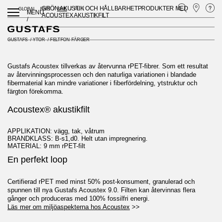
GRÖN AKUSTIK OCH HÅLLBARHETPRODUKTER MED
GLOBAL
ENG
SWE
PL
MENU
ACOUSTEX AKUSTIKFILT
/
GUSTAFS
/
YTOR
/
FELTFON FÄRGER
Gustafs Acoustex tillverkas av återvunna rPET-fibrer. Som ett resultat
av återvinningsprocessen och den naturliga variationen i blandade
fibermaterial kan mindre variationer i fiberfördelning, ytstruktur och
färgton förekomma.
Acoustex® akustikfilt
APPLIKATION: vägg, tak, våtrum
BRANDKLASS: B-s1,d0. Helt utan impregnering.
MATERIAL: 9 mm rPET-filt
En perfekt loop
Certifierad rPET med minst 50% post-konsument, granulerad och
spunnen till nya Gustafs Acoustex 9.0. Filten kan återvinnas flera
gånger och produceras med 100% fossilfri energi.
Läs mer om miljöaspekterna hos Acoustex
>>