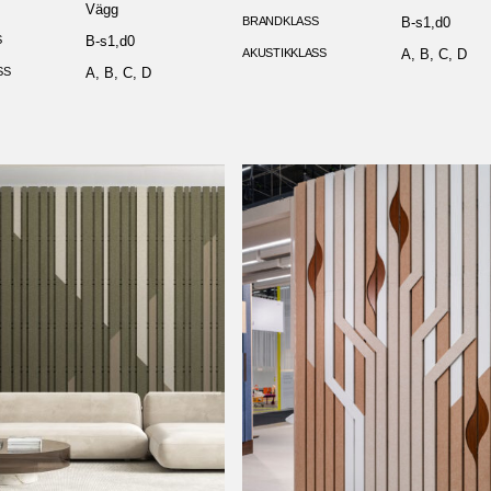
Vägg
BRANDKLASS
B-s1,d0
S
B-s1,d0
AKUSTIKKLASS
A, B, C, D
SS
A, B, C, D