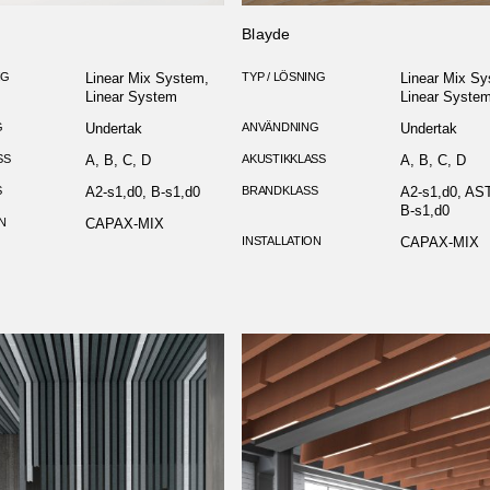
Blayde
NG
Linear Mix System,
TYP / LÖSNING
Linear Mix Sy
Linear System
Linear Syste
G
Undertak
ANVÄNDNING
Undertak
SS
A, B, C, D
AKUSTIKKLASS
A, B, C, D
S
A2-s1,d0, B-s1,d0
BRANDKLASS
A2-s1,d0, AS
B-s1,d0
N
CAPAX-MIX
INSTALLATION
CAPAX-MIX