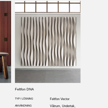
Feltfon DNA
TYP / LÖSNING
Feltfon Vector
ANVÄNDNING
Våtrum, Undertak,