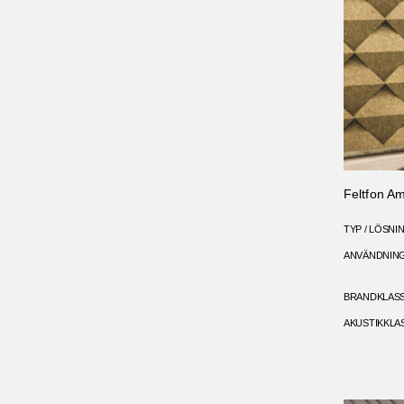
Feltfon A
TYP / LÖSNI
ANVÄNDNIN
BRANDKLAS
AKUSTIKKLA