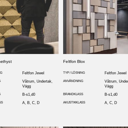
methyst
Feltfon Blox
NG
Feltfon Jewel
TYP / LÖSNING
Feltfon Jewel
G
Våtrum, Undertak,
ANVÄNDNING
Våtrum, Under
Vägg
Vägg
S
B-s1,d0
BRANDKLASS
B-s1,d0
SS
A, B, C, D
AKUSTIKKLASS
A, C, D