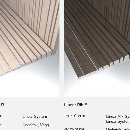
b-R
Linear Rib-S
NG
Linear System
TYP / LÖSNING
Linear Mix Sy
Linear Syste
G
Undertak, Vägg
ANVÄNDNING
Undertak, Vä