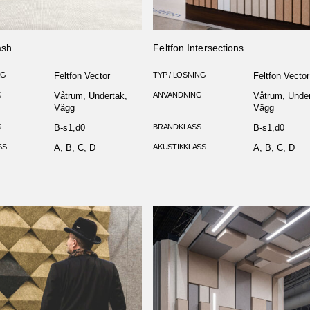
ash
Feltfon Intersections
NG
Feltfon Vector
TYP / LÖSNING
Feltfon Vector
G
Våtrum, Undertak,
ANVÄNDNING
Våtrum, Under
Vägg
Vägg
S
B-s1,d0
BRANDKLASS
B-s1,d0
SS
A, B, C, D
AKUSTIKKLASS
A, B, C, D