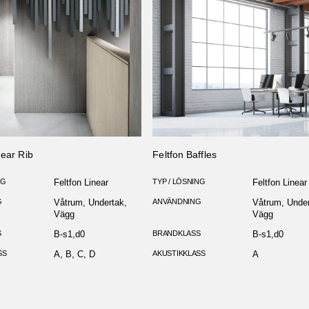
near Rib
Feltfon Baffles
NG
Feltfon Linear
TYP / LÖSNING
Feltfon Linear
G
Våtrum, Undertak,
ANVÄNDNING
Våtrum, Under
Vägg
Vägg
S
B-s1,d0
BRANDKLASS
B-s1,d0
SS
A, B, C, D
AKUSTIKKLASS
A