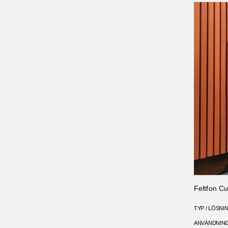
Feltfon C
TYP / LÖSNI
ANVÄNDNIN