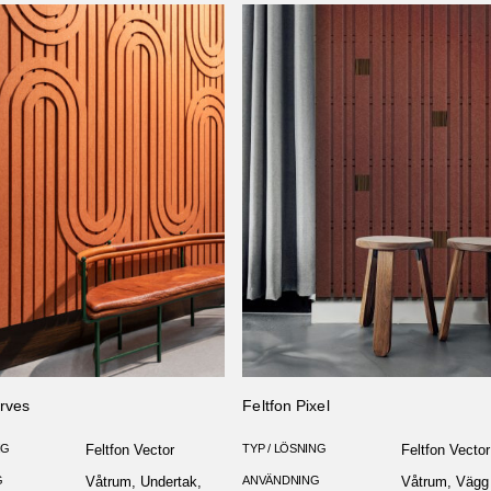
urves
Feltfon Pixel
NG
Feltfon Vector
TYP / LÖSNING
Feltfon Vector
G
Våtrum, Undertak,
ANVÄNDNING
Våtrum, Vägg