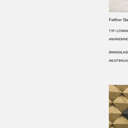
Feltfon Sl
TYP / LÖSNI
ANVÄNDNIN
BRANDKLAS
AKUSTIKKLA