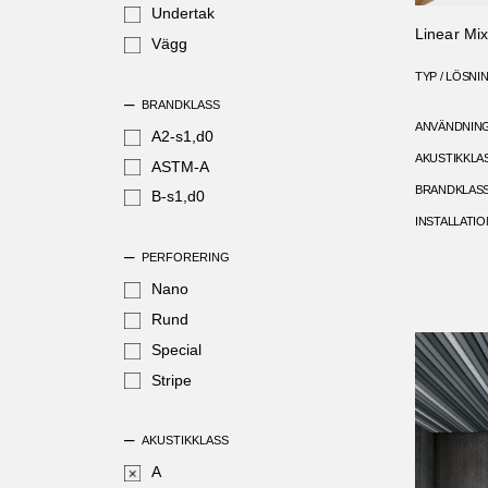
Undertak
Linear Mix
Vägg
TYP / LÖSNI
BRANDKLASS
ANVÄNDNIN
A2-s1,d0
AKUSTIKKLA
ASTM-A
BRANDKLAS
B-s1,d0
INSTALLATIO
PERFORERING
Nano
Rund
Special
Stripe
AKUSTIKKLASS
A