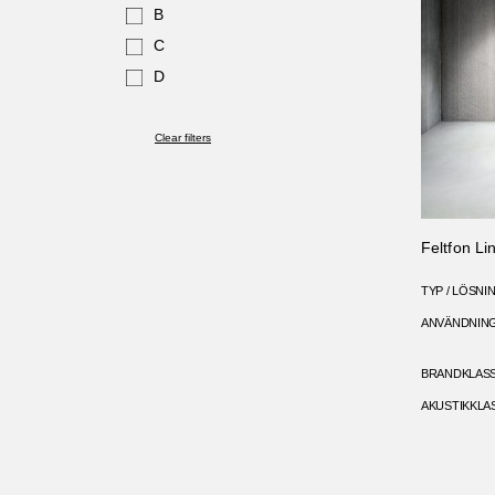
B
C
D
Clear filters
Feltfon Li
TYP / LÖSNI
ANVÄNDNIN
BRANDKLAS
AKUSTIKKLA