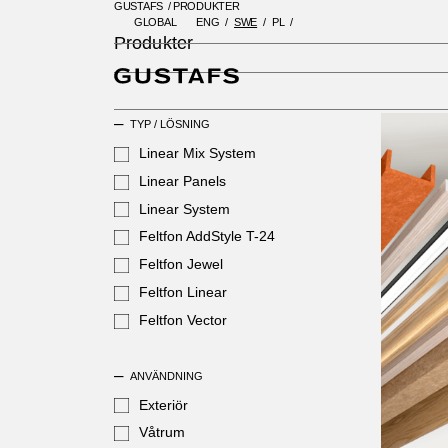
GUSTAFS
/
PRODUKTER
GLOBAL
ENG
SWE
PL
GUSTAFS
/
PRODUKTER
Produkter
TYP / LÖSNING
Linear Mix System
Linear Panels
Linear System
Feltfon AddStyle T-24
Feltfon Jewel
Feltfon Linear
Feltfon Vector
ANVÄNDNING
Exteriör
Våtrum