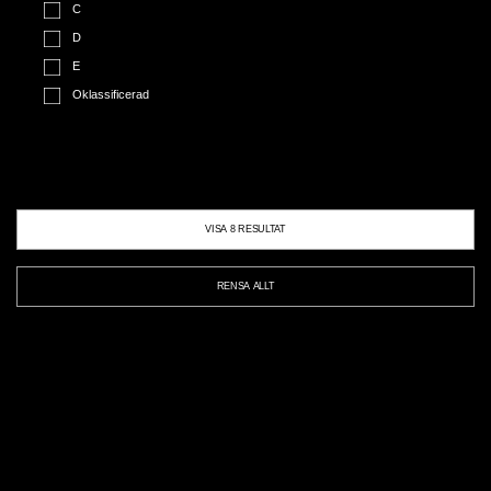
C
D
E
Oklassificerad
VISA
8
RESULTAT
RENSA ALLT
Akustikpanel PD8