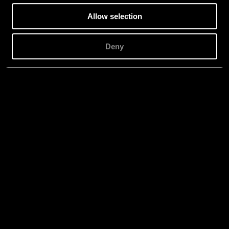
Allow selection
Deny
Akustikpanel PH8
BRANDKLASS
A2-s1,d0, ASTM-A
AKUSTIKKLASS
D
PERFORERING
Rund
ANVÄNDNING
Undertak, Vägg